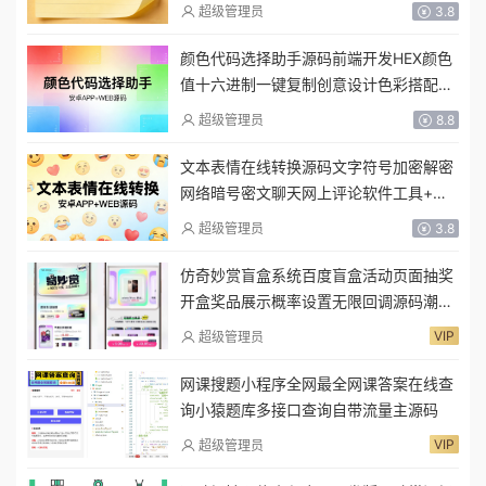
卓APP
超级管理员
3.8
颜色代码选择助手源码前端开发HEX颜色
值十六进制一键复制创意设计色彩搭配软
件工具+安卓APP
超级管理员
8.8
文本表情在线转换源码文字符号加密解密
网络暗号密文聊天网上评论软件工具+安
卓APP
超级管理员
3.8
仿奇妙赏盲盒系统百度盲盒活动页面抽奖
开盒奖品展示概率设置无限回调源码潮玩
V6
VIP
超级管理员
网课搜题小程序全网最全网课答案在线查
询小猿题库多接口查询自带流量主源码
VIP
超级管理员