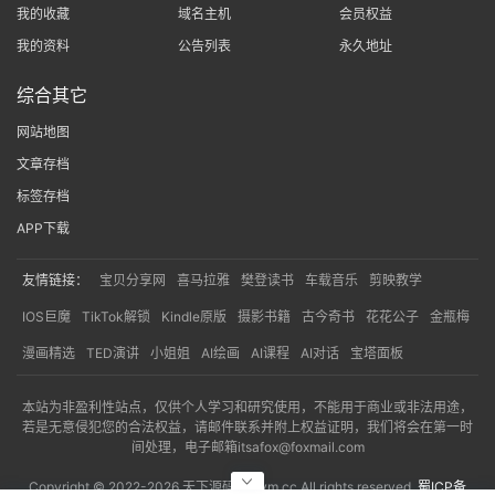
我的收藏
域名主机
会员权益
我的资料
公告列表
永久地址
综合其它
网站地图
文章存档
标签存档
APP下载
友情链接：
宝贝分享网
喜马拉雅
樊登读书
车载音乐
剪映教学
IOS巨魔
TikTok解锁
Kindle原版
摄影书籍
古今奇书
花花公子
金瓶梅
漫画精选
TED演讲
小姐姐
AI绘画
AI课程
AI对话
宝塔面板
本站为非盈利性站点，仅供个人学习和研究使用，不能用于商业或非法用途，
若是无意侵犯您的合法权益，请邮件联系并附上权益证明，我们将会在第一时
间处理，电子邮箱itsafox@foxmail.com
Copyright © 2022-
2026 天下源码网txym.cc All rights reserved.
蜀ICP备