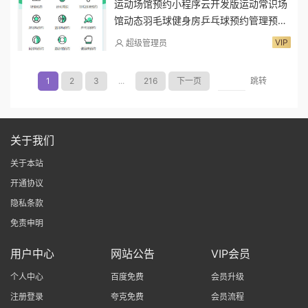
运动场馆预约小程序云开发版运动常识场
馆动态羽毛球健身房乒乓球预约管理预约
凭证源码
VIP
超级管理员
1
2
3
...
216
下一页
跳转
关于我们
关于本站
开通协议
隐私条款
免责申明
用户中心
网站公告
VIP会员
个人中心
百度免费
会员升级
注册登录
夸克免费
会员流程