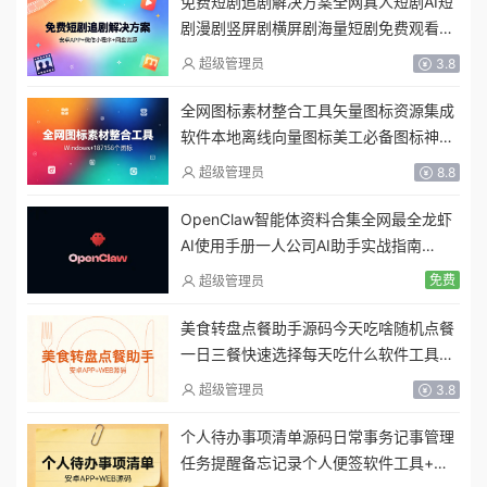
免费短剧追剧解决方案全网真人短剧AI短
剧漫剧竖屏剧横屏剧海量短剧免费观看网
盘短剧全集资源
超级管理员
3.8
全网图标素材整合工具矢量图标资源集成
软件本地离线向量图标美工必备图标神器
即拖即用
超级管理员
8.8
OpenClaw智能体资料合集全网最全龙虾
AI使用手册一人公司AI助手实战指南
Agent本地部署保姆级教程
免费
超级管理员
美食转盘点餐助手源码今天吃啥随机点餐
一日三餐快速选择每天吃什么软件工具
+安卓APP
超级管理员
3.8
个人待办事项清单源码日常事务记事管理
任务提醒备忘记录个人便签软件工具+安