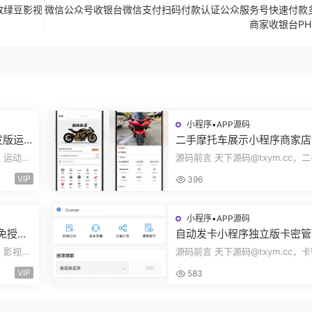
改绿豆影视
微信公众号收银台微信支付扫码付款认证公众服务号快速付款
商家收银台PH
小程序▪APP源码
发版运
二手摩托车展示小程序商家店
身房乒
展示车型品牌管理摩托车信息
c，运动场
源码前言 天下源码@txym.cc，
码
布用户交互联系源码
装使用手
托车展示小程序源码，自带详细的
VIP
396
说明，大...
小程序▪APP源码
码免授权
自动发卡小程序独立版卡密管
端手机
广告领取口令领取裂变扩展流
c，影视源
源码前言 天下源码@txym.cc，
主小程序Custom
简单的安
程序发卡小程序，口令小程序多功
VIP
583
程序，自...