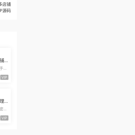
多店铺
P源码
铺
发
二手摩
安装
VIP
理
量
卡密小
能小
VIP