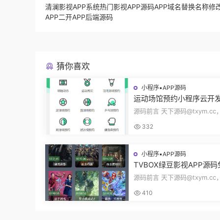
清澜影视APP系统热门影视APP源码APP域名替换名称修
APP二开APP后端源码
猜你喜欢
小程序▪APP源码
运动场馆预约小程序云开
动常识场馆动态羽毛球健
源码前言 天下源码@txym.c
乓球预约管理预约凭证源
馆预约小程序，自带详细的安
332
册，大小1...
小程序▪APP源码
TVBOX绿豆影视APP源
二开版UI9影视排行榜TV
源码前言 天下源码@txym.c
端完整版源码追剧影视
码绿豆ui9二开版3.1.0，自带
410
装说明，...