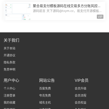
聚合易支付模板源码在线交易多方分账风控管
理资金管理结算管理FTPRO模板零云支付
源码前言 天下源码@txym.cc，易支付开源模板，
前台+用户中心+后台三合一，大小17....
VIP
关于我们
关于本站
开通协议
隐私条款
免责申明
用户中心
网站公告
VIP会员
个人中心
百度免费
会员升级
注册登录
夸克免费
会员流程
我的收藏
域名主机
会员权益