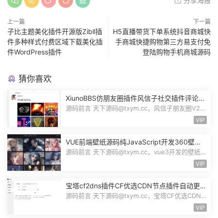
分享海报
上一篇
下一篇
子比主题美化插件开源版Zibll插
H5直播带货下单系统抖音商城快
件多种样式付费区域下载美化插
手商城快捷购物第三方易支付免
件WordPress插件
登陆购物手机商城源码
猜你喜欢
XiunoBBS仿朋友圈插件风信子社交插件评论回
复点赞互动自适应源码修罗论坛fxz_friends
源码前言 天下源码@txym.cc，风信子朋友圈V2.0
插件xiuno论坛，大小5.31M，1个压缩...
VIP
VUE前端壁纸源码纯JavaScript开发360壁纸
接口wallpaper模板无后台源码奇风壁纸
源码前言 天下源码@txym.cc，vue3开发的壁纸网
站模板，纯JavaScript开发完整代码...
VIP
宝塔cf2dns插件CF优选CDN节点插件自动更新
DNS解析记录CloudFlare优选IP插件源码
源码前言 天下源码@txym.cc，宝塔CF优选CDN
节点插件，CloudFlare优选IP插件v1.12...
VIP