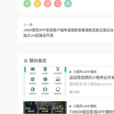
上一篇
JAVA借贷APP系统客户端申请借款查看借款还款记录后
独立uni前端全开源
猜你喜欢
小程序▪APP源码
运动场馆预约小程序云开
动常识场馆动态羽毛球健
源码前言 天下源码@txym.c
乓球预约管理预约凭证源
馆预约小程序，自带详细的安
336
册，大小1...
小程序▪APP源码
TVBOX绿豆影视APP源