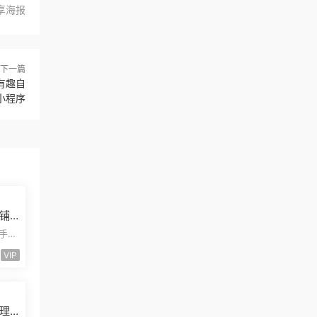
享海报
下一篇
有趣自
小程序
铺
发
二手摩
安装
VIP
理