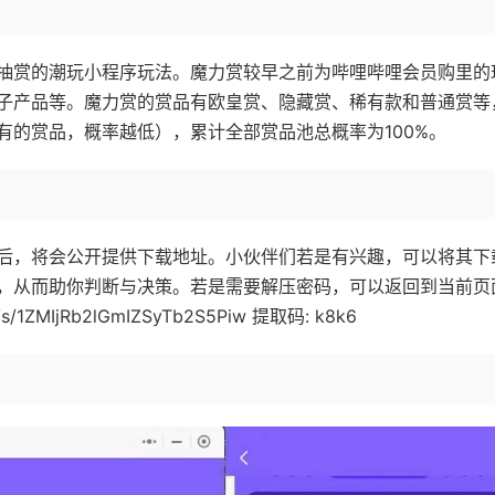
抽赏的潮玩小程序玩法。魔力赏较早之前为哔哩哔哩会员购里的
子产品等。魔力赏的赏品有欧皇赏、隐藏赏、稀有款和普通赏等
有的赏品，概率越低），累计全部赏品池总概率为100%。
后，将会公开提供下载地址。小伙伴们若是有兴趣，可以将其下
，从而助你判断与决策。若是需要解压密码，可以返回到当前页
/1ZMIjRb2lGmIZSyTb2S5Piw 提取码: k8k6