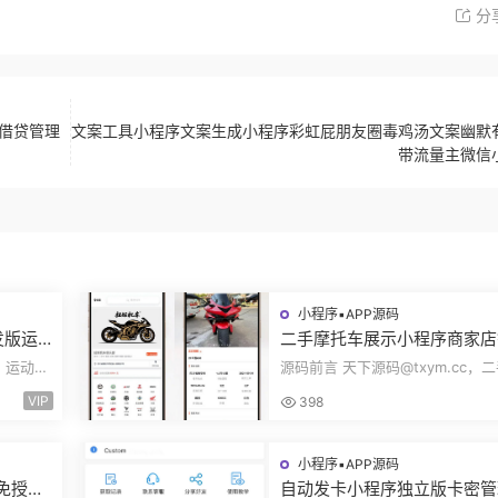
分
台借贷管理
文案工具小程序文案生成小程序彩虹屁朋友圈毒鸡汤文案幽默
带流量主微信
小程序▪APP源码
发版运
二手摩托车展示小程序商家店
身房乒
展示车型品牌管理摩托车信息
c，运动场
源码前言 天下源码@txym.cc，
码
布用户交互联系源码
装使用手
托车展示小程序源码，自带详细的
VIP
398
说明，大...
小程序▪APP源码
码免授权
自动发卡小程序独立版卡密管