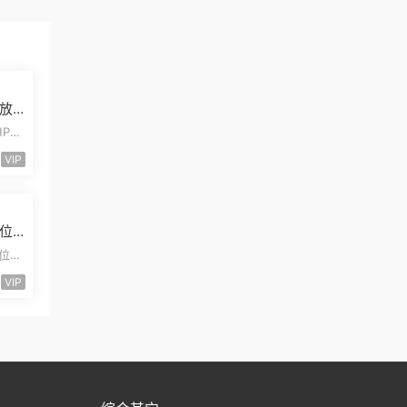
放
才
HP仿
为随
VIP
位
计
单位餐
文档
VIP