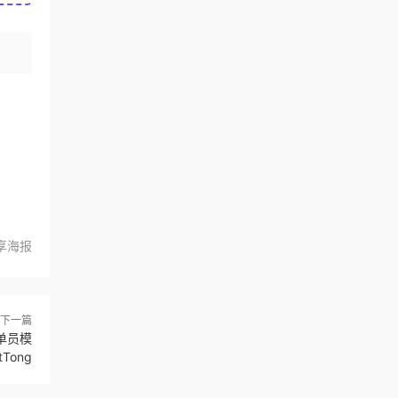
享海报
下一篇
单员模
Tong