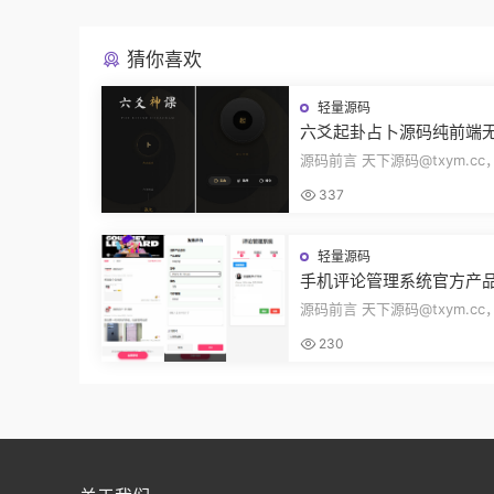
猜你喜欢
轻量源码
六爻起卦占卜源码纯前端
图文解析爻位图解指定卦
源码前言 天下源码@txym.c
排盘自适应Node源码
卦工具源码，大小32.1K，1个
337
件，解压以...
轻量源码
手机评论管理系统官方产
平台中奖秀晒图秀体验秀
源码前言 天下源码@txym.c
买家在线评论晒单源码
论管理系统中奖秀晒图秀源码
230
档README....