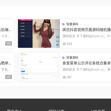
轻量源码
无后端
高仿抖音视频页面源码随机播
式自动
滑动观看侧栏切换美女小姐姐
c，六爻起
源码前言 天下源码@txym.cc，P
艺表演自适应PHP源码
压缩文
抖音视频播放自适应页面，可二开
VIP
235
机美女小姐...
轻量源码
品晒单
食堂菜单公示评论系统合集单
互动秀
食谱每日展示菜单管理数据统
c，手机评
源码前言 天下源码@txym.cc，
饭店餐厅菜谱评论Node源码
，自带文
厅食谱菜单公示带评论系统，自带
VIP
167
README.md...