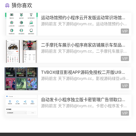
猜你喜欢
运动场馆预约小程序云开发版运动常识场馆动
态羽毛球健身房乒乓球预约管理预约凭证源码
源码前言 天下源码@txym.cc，运动场馆预约小程
序，自带详细的安装使用手册，大小1...
VIP
二手摩托车展示小程序商家店铺展示车型品牌
管理摩托车信息发布用户交互联系源码
源码前言 天下源码@txym.cc，二手摩托车展示小
程序源码，自带详细的安装说明，大...
VIP
TVBOX绿豆影视APP源码免授权二开版UI9影
视排行榜TV端手机端完整版源码追剧影视
源码前言 天下源码@txym.cc，影视源码绿豆ui9
二开版3.1.0，自带简单的安装说明，...
VIP
自动发卡小程序独立版卡密管理广告领取口令
领取裂变扩展流量主小程序Custom
源码前言 天下源码@txym.cc，卡密小程序发卡小
程序，口令小程序多功能小程序，自...
VIP