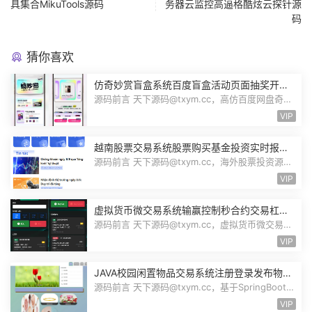
具集合MikuTools源码
务器云监控高逼格酷炫云探针源
码
猜你喜欢
仿奇妙赏盲盒系统百度盲盒活动页面抽奖开盒
奖品展示概率设置无限回调源码潮玩V6
源码前言 天下源码@txym.cc，高仿百度网盘奇妙
赏盲盒源码，Uniapp前端无限回调，...
VIP
越南股票交易系统股票购买基金投资实时报价
交易信息投资组合海外股票投资PHP源码
源码前言 天下源码@txym.cc，海外股票投资源
码，越南版股票源码，大小97.4M，1个...
VIP
虚拟货币微交易系统输赢控制秒合约交易杠杆
交易现货交易跟单员模式纯英文版源码BitTong
源码前言 天下源码@txym.cc，虚拟货币微交易投
资理财源码，完美K线控制+代理/前端...
VIP
JAVA校园闲置物品交易系统注册登录发布物品
搜索物品物品交易文章资讯商家管理源码
源码前言 天下源码@txym.cc，基于SpringBoot的
校园闲置物品交易系统，大小30.6M，...
VIP