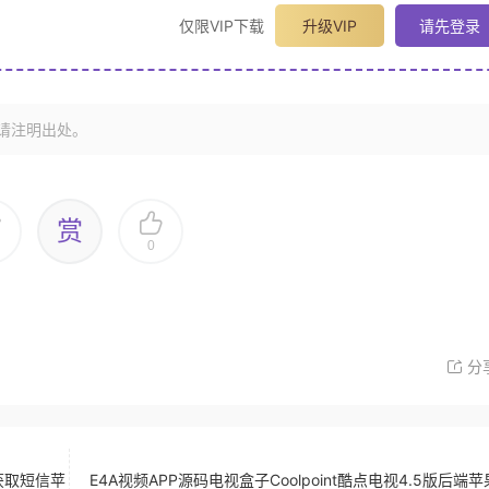
仅限VIP下载
升级VIP
请先登录
请注明出处。
赏
0
分
获取短信苹
E4A视频APP源码电视盒子Coolpoint酷点电视4.5版后端苹