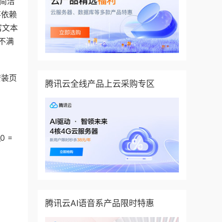
简洁
不依赖
富文本
不满
安装页
腾讯云全线产品上云采购专区
_0 =
腾讯云AI语音系产品限时特惠