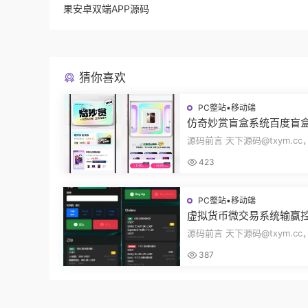
果安卓双端APP源码
猜你喜欢
PC整站▪移动端
仿奇妙赏盲盒系统百度盲
页面抽奖开盒奖品展示概
源码前言 天下源码@txym.c
无限回调源码潮玩V6
度网盘奇妙赏盲盒源码，Unia
423
无限回调，...
PC整站▪移动端
虚拟货币微交易系统输赢
合约交易杠杆交易现货交
源码前言 天下源码@txym.c
员模式纯英文版源码BitTo
币微交易投资理财源码，完美
387
+代理/前端...