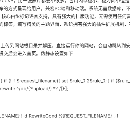
00KB，比一张照片都要小很多，占用内存极小，极为简小但是
净的方式呈现给用户，兼容PC端和移动端。系统无需数据库，
te等数据库。核心由fk标记语言支持，具有强大的排版功能，无需使用任何
的标签，编写精美的主题界面，系统拥有强大的插件扩展机制，
.0+，上传到网站根目录并解压，直接运行你的网站，会自动跳转到
提交后会进入首页。伪静态设置如下
} if (!-f $request_filename){ set $rule_0 2$rule_0; } if ($rule
 rewrite ^/db/(?!upload/).*? /[F];
LENAME} !-d RewriteCond %{REQUEST_FILENAME} !-f