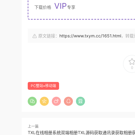
VIP
下载价格
专享
原文链接：
https://www.txym.cc/1651.html
，转载
0
PC整站▪移动端
上一篇
TXL在线相册系统双端相册TXL源码获取通讯录获取相册