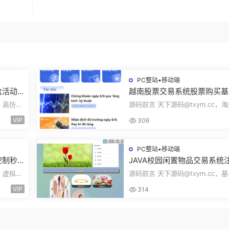
PC整站▪移动端
盒活动
越南股票交易系统股票购买基
率设置
投资实时报价交易信息投资组
c，高仿百
源码前言 天下源码@txym.cc，
海外股票投资PHP源码
pp前端
票投资源码，越南版股票源码，大
VIP
306
97.4M，1个...
PC整站▪移动端
控制秒
JAVA校园闲置物品交易系统
易跟单
登录发布物品搜索物品物品交
c，虚拟货
源码前言 天下源码@txym.cc，
ng
文章资讯商家管理源码
K线控制
SpringBoot的校园闲置物品交易
VIP
314
统，大小30.6M，...