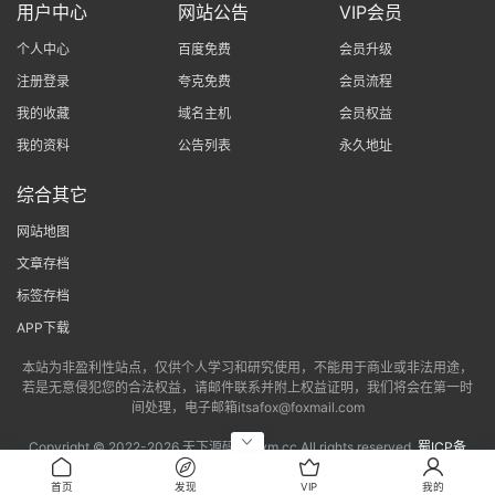
用户中心
网站公告
VIP会员
个人中心
百度免费
会员升级
注册登录
夸克免费
会员流程
我的收藏
域名主机
会员权益
我的资料
公告列表
永久地址
综合其它
网站地图
文章存档
标签存档
APP下载
本站为非盈利性站点，仅供个人学习和研究使用，不能用于商业或非法用途，
若是无意侵犯您的合法权益，请邮件联系并附上权益证明，我们将会在第一时
间处理，电子邮箱itsafox@foxmail.com
Copyright © 2022-
2026 天下源码网txym.cc All rights reserved.
蜀ICP备
2022013802号-6
|
蜀ICP备2022013802号-3
首页
发现
VIP
我的