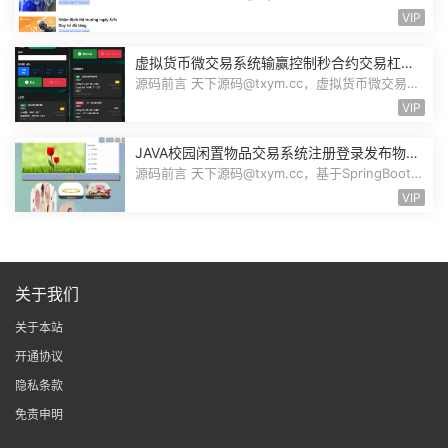
码，越南版股票源码，大小97.4M，1个...
VIP
虚拟货币微交易系统输赢控制秒合约交易杠杆
交易现货交易跟单员模式纯英文版源码BitTong
源码前言 天下源码@txym.cc，虚拟货币微交易投
资理财源码，完美K线控制+代理/前端...
VIP
JAVA校园闲置物品交易系统注册登录发布物品
搜索物品物品交易文章资讯商家管理源码
源码前言 天下源码@txym.cc，基于SpringBoot的
校园闲置物品交易系统，大小30.6M，...
VIP
关于我们
关于本站
开通协议
隐私条款
免责申明