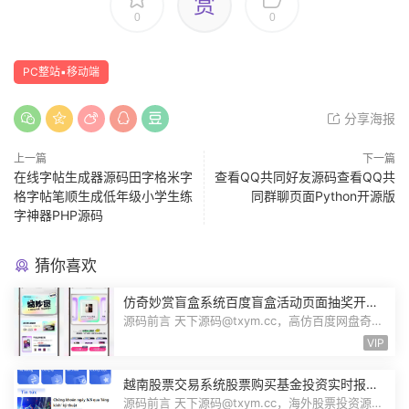
赏
0
0
PC整站▪移动端
分享海报
上一篇
下一篇
在线字帖生成器源码田字格米字
查看QQ共同好友源码查看QQ共
格字帖笔顺生成低年级小学生练
同群聊页面Python开源版
字神器PHP源码
猜你喜欢
仿奇妙赏盲盒系统百度盲盒活动页面抽奖开盒
奖品展示概率设置无限回调源码潮玩V6
源码前言 天下源码@txym.cc，高仿百度网盘奇妙
赏盲盒源码，Uniapp前端无限回调，...
VIP
越南股票交易系统股票购买基金投资实时报价
交易信息投资组合海外股票投资PHP源码
源码前言 天下源码@txym.cc，海外股票投资源