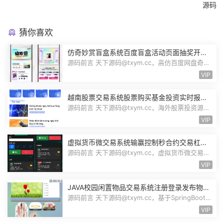
源码
猜你喜欢
仿奇妙赏盲盒系统百度盲盒活动页面抽奖开盒
奖品展示概率设置无限回调源码潮玩V6
源码前言 天下源码@txym.cc，高仿百度网盘奇妙
赏盲盒源码，Uniapp前端无限回调，...
VIP
越南股票交易系统股票购买基金投资实时报价
交易信息投资组合海外股票投资PHP源码
源码前言 天下源码@txym.cc，海外股票投资源
码，越南版股票源码，大小97.4M，1个...
VIP
虚拟货币微交易系统输赢控制秒合约交易杠杆
交易现货交易跟单员模式纯英文版源码BitTong
源码前言 天下源码@txym.cc，虚拟货币微交易投
资理财源码，完美K线控制+代理/前端...
VIP
JAVA校园闲置物品交易系统注册登录发布物品
搜索物品物品交易文章资讯商家管理源码
源码前言 天下源码@txym.cc，基于SpringBoot的
校园闲置物品交易系统，大小30.6M，...
VIP