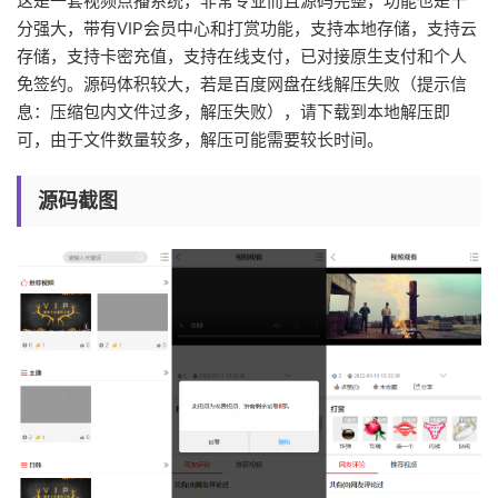
这是一套视频点播系统，非常专业而且源码完整，功能也是十
分强大，带有VIP会员中心和打赏功能，支持本地存储，支持云
存储，支持卡密充值，支持在线支付，已对接原生支付和个人
免签约。源码体积较大，若是百度网盘在线解压失败（提示信
息：压缩包内文件过多，解压失败），请下载到本地解压即
可，由于文件数量较多，解压可能需要较长时间。
源码截图