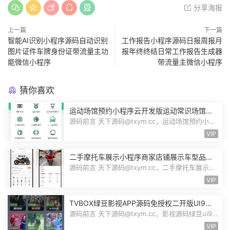
分享海报
上一篇
下一篇
智能AI识别小程序源码自动识别
工作报告小程序源码日报周报月
图片证件车牌身份证带流量主功
报年终终结日常工作报告生成器
能微信小程序
带流量主微信小程序
猜你喜欢
运动场馆预约小程序云开发版运动常识场馆动
态羽毛球健身房乒乓球预约管理预约凭证源码
源码前言 天下源码@txym.cc，运动场馆预约小程
序，自带详细的安装使用手册，大小1...
VIP
二手摩托车展示小程序商家店铺展示车型品牌
管理摩托车信息发布用户交互联系源码
源码前言 天下源码@txym.cc，二手摩托车展示小
程序源码，自带详细的安装说明，大...
VIP
TVBOX绿豆影视APP源码免授权二开版UI9影
视排行榜TV端手机端完整版源码追剧影视
源码前言 天下源码@txym.cc，影视源码绿豆ui9
二开版3.1.0，自带简单的安装说明，...
VIP