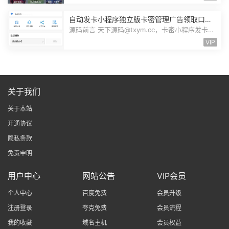
自动发卡小程序独立版卡密管理广告领取口令
领取裂变扩展流量主小程序Custom
源码前言 天下源码@txym.cc，卡密小程序发卡小
程序，口令小程序多功能小程序，自...
VIP
关于我们
关于本站
开通协议
隐私条款
免责申明
用户中心
网站公告
VIP会员
个人中心
百度免费
会员升级
注册登录
夸克免费
会员流程
我的收藏
域名主机
会员权益