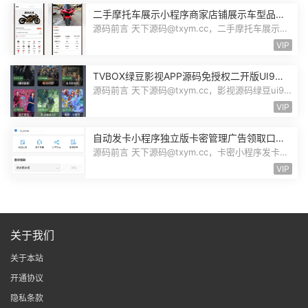
二手摩托车展示小程序商家店铺展示车型品牌
管理摩托车信息发布用户交互联系源码
源码前言 天下源码@txym.cc，二手摩托车展示小
程序源码，自带详细的安装说明，大...
VIP
TVBOX绿豆影视APP源码免授权二开版UI9影
视排行榜TV端手机端完整版源码追剧影视
源码前言 天下源码@txym.cc，影视源码绿豆ui9
二开版3.1.0，自带简单的安装说明，...
VIP
自动发卡小程序独立版卡密管理广告领取口令
领取裂变扩展流量主小程序Custom
源码前言 天下源码@txym.cc，卡密小程序发卡小
程序，口令小程序多功能小程序，自...
VIP
关于我们
关于本站
开通协议
隐私条款