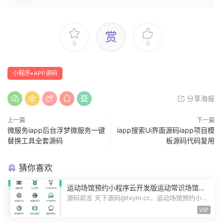
赏
0
0
小程序▪APP源码
分享海报
上一篇
下一篇
微服务iapp后台浮梦微服务一键
iapp搜索Ui界面源码iapp项目模
替换工具全套源码
板源码代码复用
猜你喜欢
运动场馆预约小程序云开发版运动常识场馆动
态羽毛球健身房乒乓球预约管理预约凭证源码
源码前言 天下源码@txym.cc，运动场馆预约小程
序，自带详细的安装使用手册，大小1...
VIP