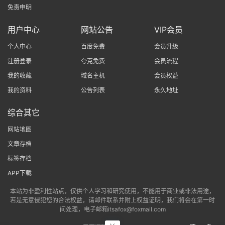
免责申明
用户中心
网站公告
VIP会员
个人中心
百度免费
会员升级
注册登录
夸克免费
会员流程
我的收藏
域名主机
会员权益
我的资料
公告列表
永久地址
综合其它
网站地图
文章存档
标签存档
APP下载
本站为非盈利性站点，仅供个人学习和研究使用，不能用于商业或非法用途，
若是无意侵犯您的合法权益，请邮件联系并附上权益证明，我们将会在第一时
间处理，电子邮箱itsafox@foxmail.com