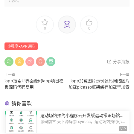
出处。
赏
0
0
小程序▪APP源码
分享海报
上一篇
下一篇
iapp搜索Ui界面源码iapp项目模
iapp加载图片示例源码网络图片
板源码代码复用
加载picasso框架缓存加载毕加索
猜你喜欢
运动场馆预约小程序云开发版运动常识场馆动
态羽毛球健身房乒乓球预约管理预约凭证源码
源码前言 天下源码@txym.cc，运动场馆预约小程
序，自带详细的安装使用手册，大小1...
VIP