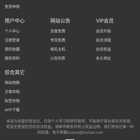
免责申明
用户中心
网站公告
VIP会员
个人中心
百度免费
会员升级
注册登录
夸克免费
会员流程
我的收藏
域名主机
会员权益
我的资料
公告列表
永久地址
综合其它
网站地图
文章存档
标签存档
APP下载
本站为非盈利性站点，仅供个人学习和研究使用，不能用于商业或非法用途，
若是无意侵犯您的合法权益，请邮件联系并附上权益证明，我们将会在第一时
间处理，电子邮箱itsafox@foxmail.com