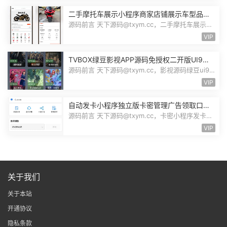
二手摩托车展示小程序商家店铺展示车型品牌
管理摩托车信息发布用户交互联系源码
源码前言 天下源码@txym.cc，二手摩托车展示小
程序源码，自带详细的安装说明，大...
VIP
TVBOX绿豆影视APP源码免授权二开版UI9影
视排行榜TV端手机端完整版源码追剧影视
源码前言 天下源码@txym.cc，影视源码绿豆ui9
二开版3.1.0，自带简单的安装说明，...
VIP
自动发卡小程序独立版卡密管理广告领取口令
领取裂变扩展流量主小程序Custom
源码前言 天下源码@txym.cc，卡密小程序发卡小
程序，口令小程序多功能小程序，自...
VIP
关于我们
关于本站
开通协议
隐私条款