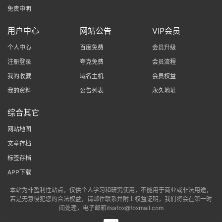
免责申明
用户中心
网站公告
VIP会员
个人中心
百度免费
会员升级
注册登录
夸克免费
会员流程
我的收藏
域名主机
会员权益
我的资料
公告列表
永久地址
综合其它
网站地图
文章存档
标签存档
APP下载
本站为非盈利性站点，仅供个人学习和研究使用，不能用于商业或非法用途，
若是无意侵犯您的合法权益，请邮件联系并附上权益证明，我们将会在第一时
间处理，电子邮箱itsafox@foxmail.com