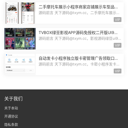
二手摩托车展示小程序商家店铺展示车型品牌
管理摩托车信息发布用户交互联系源码
源码前言 天下源码@txym.cc，二手摩托车展示小
程序源码，自带详细的安装说明，大...
VIP
TVBOX绿豆影视APP源码免授权二开版UI9影
视排行榜TV端手机端完整版源码追剧影视
源码前言 天下源码@txym.cc，影视源码绿豆ui9
二开版3.1.0，自带简单的安装说明，...
VIP
自动发卡小程序独立版卡密管理广告领取口令
领取裂变扩展流量主小程序Custom
源码前言 天下源码@txym.cc，卡密小程序发卡小
程序，口令小程序多功能小程序，自...
VIP
关于我们
关于本站
开通协议
隐私条款