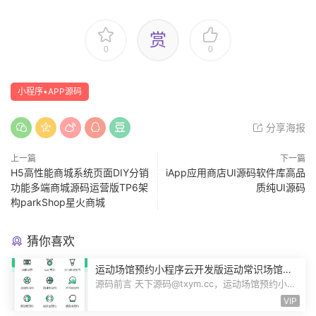
赏
0
0
小程序▪APP源码
分享海报
上一篇
下一篇
H5高性能商城系统页面DIY分销
iApp应用商店UI源码软件库高品
功能多端商城源码运营版TP6架
质纯UI源码
构parkShop星火商城
猜你喜欢
运动场馆预约小程序云开发版运动常识场馆动
态羽毛球健身房乒乓球预约管理预约凭证源码
源码前言 天下源码@txym.cc，运动场馆预约小程
序，自带详细的安装使用手册，大小1...
VIP