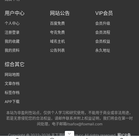
用户中心
网站公告
VIP会员
个人中心
百度免费
会员升级
注册登录
夸克免费
会员流程
我的收藏
域名主机
会员权益
我的资料
公告列表
永久地址
综合其它
网站地图
文章存档
标签存档
APP下载
本站为非盈利性站点，仅供个人学习和研究使用，不能用于商业或非法用途，
若是无意侵犯您的合法权益，请邮件联系并附上权益证明，我们将会在第一时
间处理，电子邮箱itsafox@foxmail.com
Copyright © 2022-
2026 天下源码网txym.cc All rights reserved.
蜀ICP备