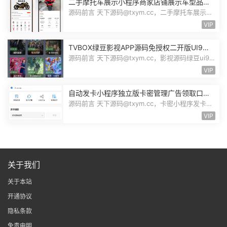
二手摩托车展示小程序商家店铺展示车型品牌
管理摩托车信息发布用户交互联系源码
源码前言 天下源码@txym.cc，二手摩托车展示小
程序源码，自带详细的安装说明，大...
VIP
TVBOX绿豆影视APP源码免授权二开版UI9影
视排行榜TV端手机端完整版源码追剧影视
源码前言 天下源码@txym.cc，影视源码绿豆ui9
二开版3.1.0，自带简单的安装说明，...
VIP
自动发卡小程序独立版卡密管理广告领取口令
领取裂变扩展流量主小程序Custom
源码前言 天下源码@txym.cc，卡密小程序发卡小
程序，口令小程序多功能小程序，自...
VIP
关于我们
关于本站
开通协议
隐私条款
免责申明