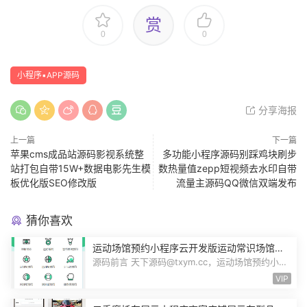
赏
0
0
小程序▪APP源码
分享海报
上一篇
下一篇
苹果cms成品站源码影视系统整
多功能小程序源码别踩鸡块刷步
站打包自带15W+数据电影先生模
数热量值zepp短视频去水印自带
板优化版SEO修改版
流量主源码QQ微信双端发布
猜你喜欢
运动场馆预约小程序云开发版运动常识场馆动
态羽毛球健身房乒乓球预约管理预约凭证源码
源码前言 天下源码@txym.cc，运动场馆预约小程
序，自带详细的安装使用手册，大小1...
VIP