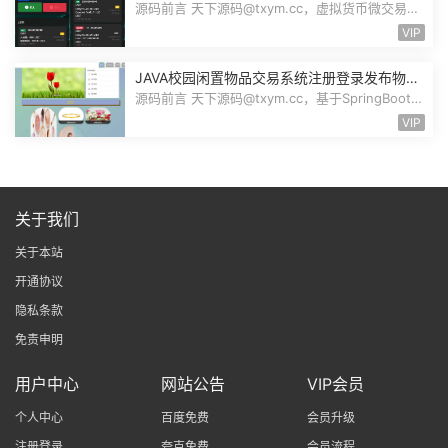
交易现货交易跟单员模式纯英文版源码BitTong
源码前言 天下源码@txym.cc，虚拟货币微交易投
资理财源码，完美K线控制+代理/前端...
VIP
JAVA校园闲置物品交易系统注册登录发布物品
搜索物品物品交易文章资讯商家管理源码
源码前言 天下源码@txym.cc，基于SpringBoot的
校园闲置物品交易系统，大小30.6M，...
VIP
关于我们
关于本站
开通协议
隐私条款
免责申明
用户中心
网站公告
VIP会员
个人中心
百度免费
会员升级
注册登录
夸克免费
会员流程