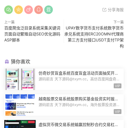
分享海报
上一篇
下一篇
百度爬虫泛目录系统采集关键词
UPAY数字货币支付系统数字货币
页面自动繁殖自动SEO优化源码
承兑系统支持ERC20OMNI代理商
ASP脚本
第三方支付接口USDT支付TP架
构
猜你喜欢
仿奇妙赏盲盒系统百度盲盒活动页面抽奖开盒
奖品展示概率设置无限回调源码潮玩V6
源码前言 天下源码@txym.cc，高仿百度网盘奇妙
赏盲盒源码，Uniapp前端无限回调，...
VIP
越南股票交易系统股票购买基金投资实时报价
交易信息投资组合海外股票投资PHP源码
源码前言 天下源码@txym.cc，海外股票投资源
码，越南版股票源码，大小97.4M，1个...
VIP
虚拟货币微交易系统输赢控制秒合约交易杠杆