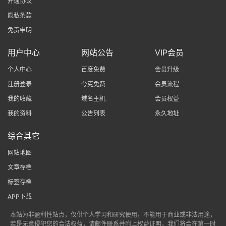
开通协议
隐私条款
免责申明
用户中心
网站公告
VIP会员
个人中心
百度免费
会员升级
注册登录
夸克免费
会员流程
我的收藏
域名主机
会员权益
我的资料
公告列表
永久地址
综合其它
网站地图
文章存档
标签存档
APP下载
本站为非盈利性站点，仅供个人学习和研究使用，不能用于商业或非法用途，
若是无意侵犯您的合法权益，请邮件联系并附上权益证明，我们将会在第一时