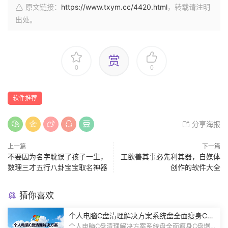
原文链接：
https://www.txym.cc/4420.html
，转载请注明
出处。
赏
0
0
软件推荐
分享海报
上一篇
下一篇
不要因为名字耽误了孩子一生，
工欲善其事必先利其器，自媒体
数理三才五行八卦宝宝取名神器
创作的软件大全
猜你喜欢
个人电脑C盘清理解决方案系统盘全面瘦身C盘
爆红安全清理方法C盘空间不足清理步骤软件工
个人电脑C盘清理解决方案系统盘全面瘦身C盘爆