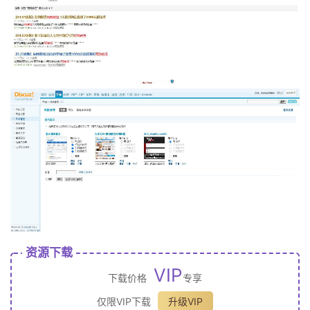
资源下载
VIP
下载价格
专享
仅限VIP下载
升级VIP