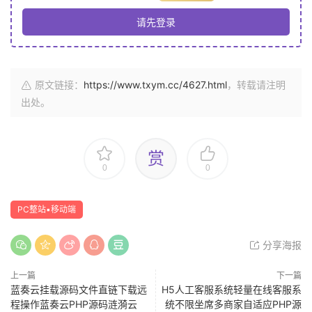
请先登录
原文链接：
https://www.txym.cc/4627.html
，转载请注明
出处。
赏
0
0
PC整站▪移动端
分享海报
上一篇
下一篇
蓝奏云挂载源码文件直链下载远
H5人工客服系统轻量在线客服系
程操作蓝奏云PHP源码涟漪云
统不限坐席多商家自适应PHP源