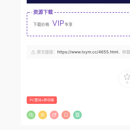
资源下载
VIP
下载价格
专享
原文链接：
https://www.txym.cc/4655.html
，转
0
PC整站▪移动端