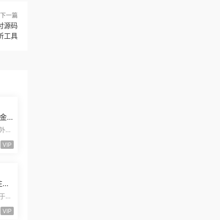
下一篇
付源码
监听工具
金
合
海外股
小
VIP
注册
易
基于
系
VIP