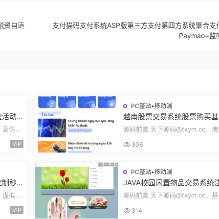
融资自适
支付猫码支付系统ASP版第三方支付第四方系统聚合支
Paymao+
PC整站▪移动端
盒活动
越南股票交易系统股票购买基
率设置
投资实时报价交易信息投资组
c，高仿百
源码前言 天下源码@txym.cc，
海外股票投资PHP源码
pp前端
票投资源码，越南版股票源码，大
VIP
306
97.4M，1个...
PC整站▪移动端
控制秒
JAVA校园闲置物品交易系统
易跟单
登录发布物品搜索物品物品交
c，虚拟货
源码前言 天下源码@txym.cc，
ng
文章资讯商家管理源码
K线控制
SpringBoot的校园闲置物品交易
VIP
314
统，大小30.6M，...