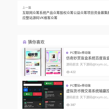
上一篇
互联网众筹系统产品众筹股权众筹公益众筹项目资金募集
应整站源码VK维客众筹
猜你喜欢
PC整站▪移动端
仿奇妙赏盲盒系统百度盲
页面抽奖开盒奖品展示概
源码前言 天下源码@txym.c
无限回调源码潮玩V6
度网盘奇妙赏盲盒源码，Unia
422
无限回调，...
PC整站▪移动端
虚拟货币微交易系统输赢
合约交易杠杆交易现货交
源码前言 天下源码@txym.c
员模式纯英文版源码BitTo
币微交易投资理财源码，完美
387
+代理/前端...