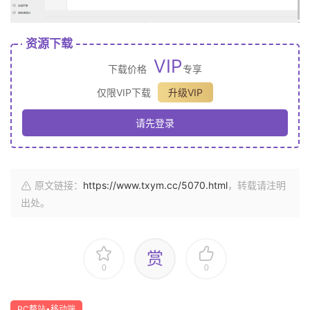
资源下载
VIP
下载价格
专享
仅限VIP下载
升级VIP
请先登录
原文链接：
https://www.txym.cc/5070.html
，转载请注明
出处。
赏
0
0
PC整站▪移动端