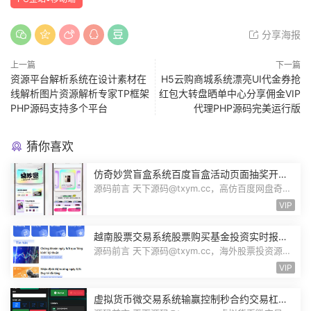
分享海报
上一篇
下一篇
资源平台解析系统在设计素材在
H5云购商城系统漂亮UI代金券抢
线解析图片资源解析专家TP框架
红包大转盘晒单中心分享佣金VIP
PHP源码支持多个平台
代理PHP源码完美运行版
猜你喜欢
仿奇妙赏盲盒系统百度盲盒活动页面抽奖开盒
奖品展示概率设置无限回调源码潮玩V6
源码前言 天下源码@txym.cc，高仿百度网盘奇妙
赏盲盒源码，Uniapp前端无限回调，...
VIP
越南股票交易系统股票购买基金投资实时报价
交易信息投资组合海外股票投资PHP源码
源码前言 天下源码@txym.cc，海外股票投资源
码，越南版股票源码，大小97.4M，1个...
VIP
虚拟货币微交易系统输赢控制秒合约交易杠杆