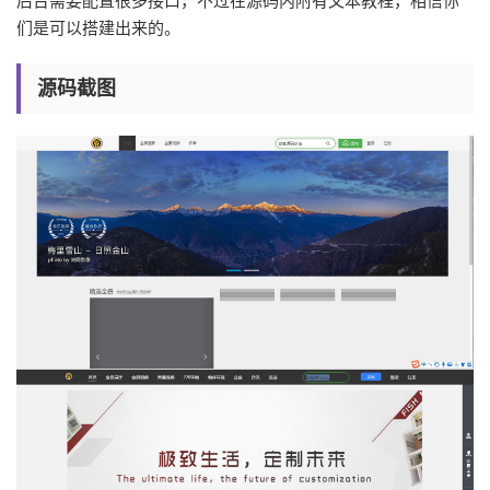
后台需要配置很多接口，不过在源码内附有文本教程，相信你
们是可以搭建出来的。
源码截图