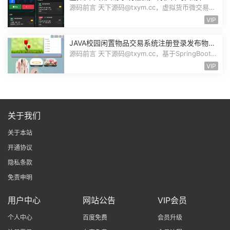
交易现货交易跟单员模式纯英文版源码BitTong
源码前言 天下源码@txym.cc，虚拟货币微交易投
资理财源码，完美K线控制+代理/前端...
VIP
JAVA校园闲置物品交易系统注册登录发布物品
搜索物品物品交易文章资讯商家管理源码
源码前言 天下源码@txym.cc，基于SpringBoot的
校园闲置物品交易系统，大小30.6M，...
VIP
关于我们
关于本站
开通协议
隐私条款
免责申明
用户中心
网站公告
VIP会员
个人中心
百度免费
会员升级