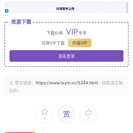
资源下载
VIP
下载价格
专享
仅限VIP下载
升级VIP
请先登录
原文链接：
https://www.txym.cc/5244.html
，转载请注明
出处。
赏
0
0