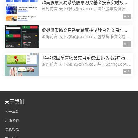
越南股票交易系统股票购买基金投资实时报价
交易信息投资组合海外股票投资PHP源码
源码前言 天下源码@txym.cc，海外股票投资源
码，越南版股票源码，大小97.4M，1个...
VIP
虚拟货币微交易系统输赢控制秒合约交易杠杆
交易现货交易跟单员模式纯英文版源码BitTong
源码前言 天下源码@txym.cc，虚拟货币微交易投
资理财源码，完美K线控制+代理/前端...
VIP
JAVA校园闲置物品交易系统注册登录发布物品
搜索物品物品交易文章资讯商家管理源码
源码前言 天下源码@txym.cc，基于SpringBoot的
校园闲置物品交易系统，大小30.6M，...
VIP
关于我们
关于本站
开通协议
隐私条款