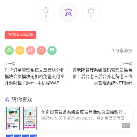
赏
0
0
PC整站▪移动端
分享海报
上一篇
下一篇
PHP订单管理系统文章模块分销
养老院管理系统源码管理员后台
模块会员模块无加密免签支付全
员工后台老人后台养老院老人信
开源阿狸子源码+手机端WAP
息管理系统NET源码
猜你喜欢
仿奇妙赏盲盒系统百度盲盒活动页面抽奖开盒
奖品展示概率设置无限回调源码潮玩V6
源码前言 天下源码@txym.cc，高仿百度网盘奇妙
赏盲盒源码，Uniapp前端无限回调，...
VIP