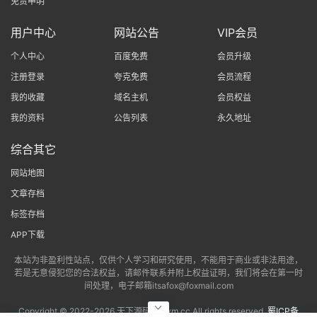
免责申明
用户中心
网站公告
VIP会员
个人中心
百度免费
会员升级
注册登录
夸克免费
会员流程
我的收藏
域名主机
会员权益
我的资料
公告列表
永久地址
综合其它
网站地图
文章存档
标签存档
APP下载
本站为非盈利性站点，仅供个人学习和研究使用，不能用于商业或非法用途，
若是无意侵犯您的合法权益，请邮件联系并附上权益证明，我们将会在第一时
间处理，电子邮箱itsafox@foxmail.com
Copyright © 2022-
2026 天下源码网txym.cc All rights reserved.
蜀ICP备