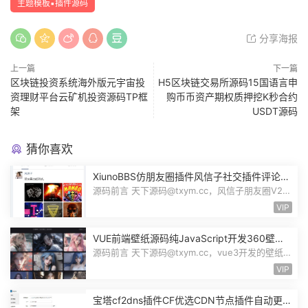
主题模板▪插件源码
分享海报
上一篇
下一篇
区块链投资系统海外版元宇宙投
H5区块链交易所源码15国语言申
资理财平台云矿机投资源码TP框
购币币资产期权质押挖K秒合约
架
USDT源码
猜你喜欢
XiunoBBS仿朋友圈插件风信子社交插件评论回
复点赞互动自适应源码修罗论坛fxz_friends
源码前言 天下源码@txym.cc，风信子朋友圈V2.0
插件xiuno论坛，大小5.31M，1个压缩...
VIP
VUE前端壁纸源码纯JavaScript开发360壁纸
接口wallpaper模板无后台源码奇风壁纸
源码前言 天下源码@txym.cc，vue3开发的壁纸网
站模板，纯JavaScript开发完整代码...
VIP
宝塔cf2dns插件CF优选CDN节点插件自动更新