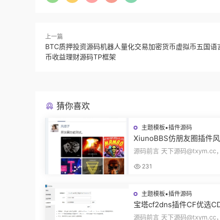
上一篇
BTC质押投资源码机器人量化交易加密货币虚拟币五国语
币收益理财源码TP框架
猜你喜欢
主题模板▪插件源码
XiunoBBS仿朋友圈插件
交插件评论回复点赞互动
源码前言 天下源码@txym.c
源码修罗论坛fxz_friends
朋友圈V2.0插件xiuno论坛，
231
5.31M，1个压缩...
主题模板▪插件源码
宝塔cf2dns插件CF优选C
插件自动更新DNS解析记录
源码前言 天下源码@txym.cc