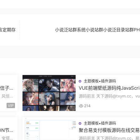
言定期存
小说泛站群系统小说站群小说泛目录站群PH
主题模板▪插件源码
风信子社
VUE前端壁纸源码纯JavaScri
自适应
开发360壁纸接口wallpaper
c，风信子
源码前言 天下源码@txym.cc，vu
无后台源码奇风壁纸
大小
开发的壁纸网站模板，纯JavaScri
VIP
214
发完整代码...
主题模板▪插件源码
DN节点
聚合易支付模板源码在线交易
Clou
方分账风控管理资金管理结算
，宝塔
源码前言 天下源码@txym.cc，