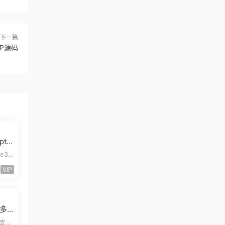
下一篇
P源码
pt
模板
e3
pt开
VIP
多
管
易支付