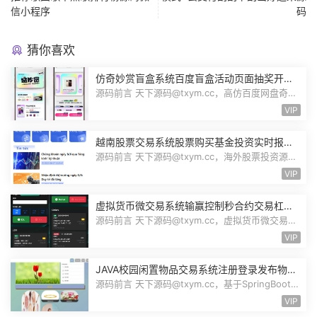
信小程序
码
猜你喜欢
仿奇妙赏盲盒系统百度盲盒活动页面抽奖开盒
奖品展示概率设置无限回调源码潮玩V6
源码前言 天下源码@txym.cc，高仿百度网盘奇妙
赏盲盒源码，Uniapp前端无限回调，...
VIP
越南股票交易系统股票购买基金投资实时报价
交易信息投资组合海外股票投资PHP源码
源码前言 天下源码@txym.cc，海外股票投资源
码，越南版股票源码，大小97.4M，1个...
VIP
虚拟货币微交易系统输赢控制秒合约交易杠杆
交易现货交易跟单员模式纯英文版源码BitTong
源码前言 天下源码@txym.cc，虚拟货币微交易投
资理财源码，完美K线控制+代理/前端...
VIP
JAVA校园闲置物品交易系统注册登录发布物品
搜索物品物品交易文章资讯商家管理源码
源码前言 天下源码@txym.cc，基于SpringBoot的
校园闲置物品交易系统，大小30.6M，...
VIP