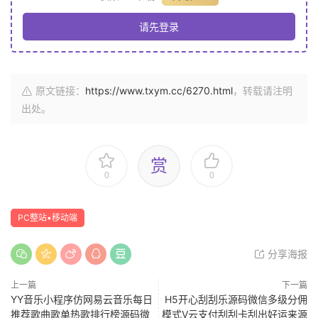
请先登录
原文链接：
https://www.txym.cc/6270.html
，转载请注明
出处。
赏
0
0
PC整站▪移动端
分享海报
上一篇
下一篇
YY音乐小程序仿网易云音乐每日
H5开心刮刮乐源码微信多级分佣
推荐歌曲歌单热歌排行榜源码微
模式V云支付刮刮卡刮出好运来源