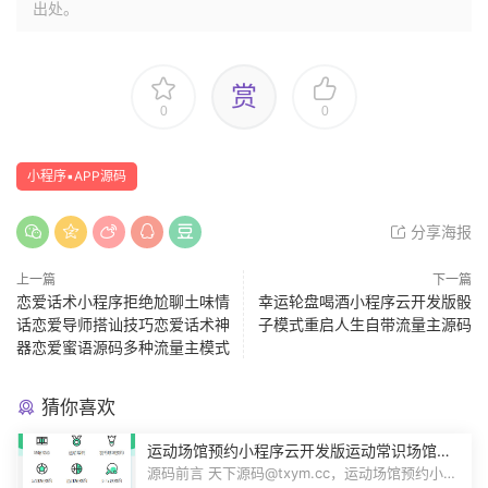
出处。
赏
0
0
小程序▪APP源码
分享海报
上一篇
下一篇
恋爱话术小程序拒绝尬聊土味情
幸运轮盘喝酒小程序云开发版骰
话恋爱导师搭讪技巧恋爱话术神
子模式重启人生自带流量主源码
器恋爱蜜语源码多种流量主模式
猜你喜欢
运动场馆预约小程序云开发版运动常识场馆动
态羽毛球健身房乒乓球预约管理预约凭证源码
源码前言 天下源码@txym.cc，运动场馆预约小程