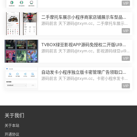
序，自带详细的安装使用手册，大小1...
VIP
二手摩托车展示小程序商家店铺展示车型品牌
管理摩托车信息发布用户交互联系源码
源码前言 天下源码@txym.cc，二手摩托车展示小
程序源码，自带详细的安装说明，大...
VIP
TVBOX绿豆影视APP源码免授权二开版UI9影
视排行榜TV端手机端完整版源码追剧影视
源码前言 天下源码@txym.cc，影视源码绿豆ui9
二开版3.1.0，自带简单的安装说明，...
VIP
自动发卡小程序独立版卡密管理广告领取口令
领取裂变扩展流量主小程序Custom
源码前言 天下源码@txym.cc，卡密小程序发卡小
程序，口令小程序多功能小程序，自...
VIP
关于我们
关于本站
开通协议