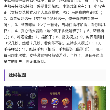
本款喝酒神器神器小程序，由多个游戏组合而成，每一个小程
序都带特效和特效，感觉非常炫酷。小游戏组合有：1、小马快
跑（支持竞选模式和个人单选模式，PS：马是真的在跑哟）；
2、彩票智能选号（支持多个彩种选号，快来选你的专属号
码）；3、整蛊鳄鱼（少了一颗牙，自动往酒杯加酒，看你喝几
杯）；4、真心话大冒险（这个就不多做解释了）；5、转盘模
式；6、啤酒轮盘；7、摇骰子；8、指尖模式；9、时间刚刚好
（说几秒，然后卡几秒，看你能不能，支持多人模式）；10、
手持弹幕；11、酷炫手机（相当于手机版的旧版闪光）。用户
每日超出次数，支持激励视频解锁游戏，当然了，没有开通流
量主的用户，则无此限制。
源码截图