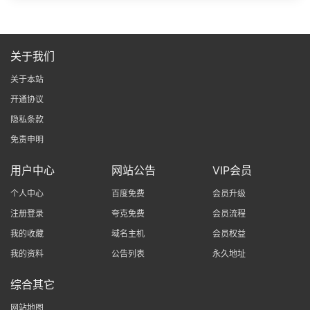
关于我们
关于本站
开通协议
隐私条款
免责申明
用户中心
网站公告
VIP会员
个人中心
百度免费
会员升级
注册登录
夸克免费
会员流程
我的收藏
域名主机
会员权益
我的资料
公告列表
永久地址
综合其它
网站地图