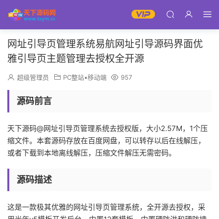
网址引导页管理系统易航网址引导源码界面优
雅引导页主题管理去授权全开源
超级管理员
PC整站▪移动端
957
源码前言
天下源码@网址引导页管理系统去授权版，大小2.57M，1个压
缩文件。本套源码存放在百度网盘，可以转存以后在线解压，
或者下载到本地离线解压，压缩文件解压无需密码。
源码描述
这是一款极其优雅的网址引导页管理系统，全开源去授权，采