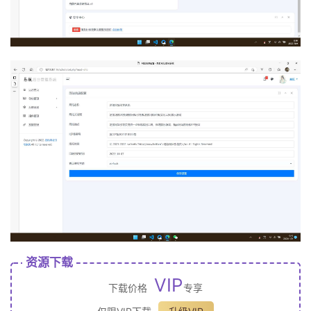
资源下载
VIP
下载价格
专享