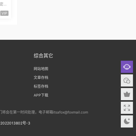
量
卡密小
能小
VIP
综合其它
网站地图
文章存档
标签存档
APP下载
间处理，电子邮箱itsafox@foxmail.com
2022013802号-3