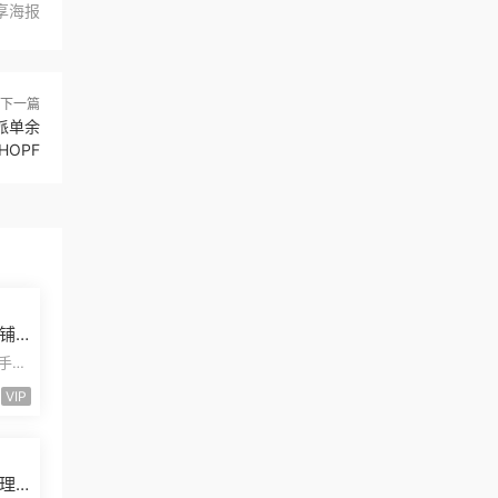
享海报
下一篇
派单余
HOPF
铺
发
二手摩
安装
VIP
理