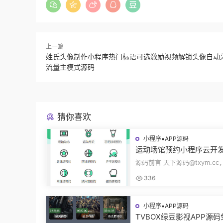
上一篇
姓氏头像制作小程序热门标语可选激励视频解锁头像自动
流量主模式源码
猜你喜欢
小程序▪APP源码
运动场馆预约小程序云开
动常识场馆动态羽毛球健
源码前言 天下源码@txym.c
乓球预约管理预约凭证源
馆预约小程序，自带详细的安
336
册，大小1...
小程序▪APP源码
TVBOX绿豆影视APP源