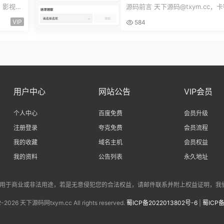
端手机
广告领取口令领取裂变扩展流
c，影视源
源码前言 天下源码@txym.cc，
主小程序Custom
简单的安
程序发卡小程序，口令小程序多功
VIP
584
程序，自...
用户中心
网站公告
VIP会员
个人中心
百度免费
会员升级
注册登录
夸克免费
会员流程
我的收藏
域名主机
会员权益
我的资料
公告列表
永久地址
商业或非法用途，若是无意侵犯您的合法权益，请邮件联系并附上权益证明，我们将会在第一时
2-
2026 天下源码网txym.cc All rights reserved.
蜀ICP备2022013802号-6
|
蜀ICP备