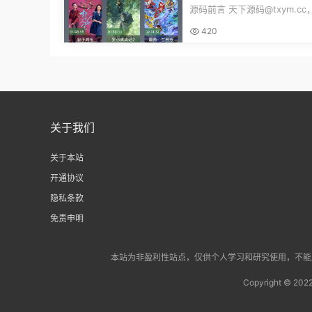
二开版UI9影视排行榜TV
源码前言 天下源码@txym.c
端完整版源码追剧影视
码绿豆ui9二开版3.1.0，自带
420
装说明，...
关于我们
关于本站
开通协议
隐私条款
免责申明
本站为非盈利性站点，仅供个人学习和研究使用，不能用于
Copyright © 202