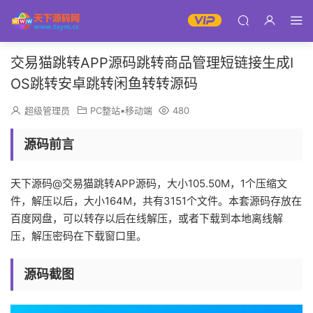
交易猫跳转APP源码跳转商品管理短链接生成I
OS跳转安卓跳转闲鱼转转源码
超级管理员
PC整站▪移动端
480
源码前言
天下源码@交易猫跳转APP源码，大小105.50M，1个压缩文
件，解压以后，大小164M，共有3151个文件。本套源码存放在
百度网盘，可以转存以后在线解压，或者下载到本地离线解
压，解压密码在下载窗口里。
源码截图