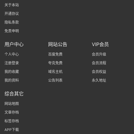
关于本站
开通协议
隐私条款
免责申明
用户中心
网站公告
VIP会员
个人中心
百度免费
会员升级
注册登录
夸克免费
会员流程
我的收藏
域名主机
会员权益
我的资料
公告列表
永久地址
综合其它
网站地图
文章存档
标签存档
APP下载