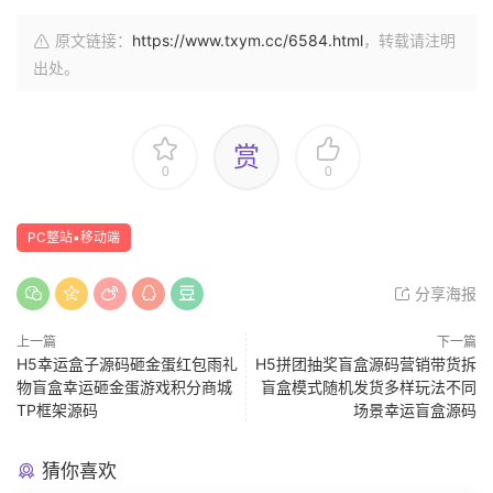
原文链接：
https://www.txym.cc/6584.html
，转载请注明
出处。
赏
0
0
PC整站▪移动端
分享海报
上一篇
下一篇
H5幸运盒子源码砸金蛋红包雨礼
H5拼团抽奖盲盒源码营销带货拆
物盲盒幸运砸金蛋游戏积分商城
盲盒模式随机发货多样玩法不同
TP框架源码
场景幸运盲盒源码
猜你喜欢