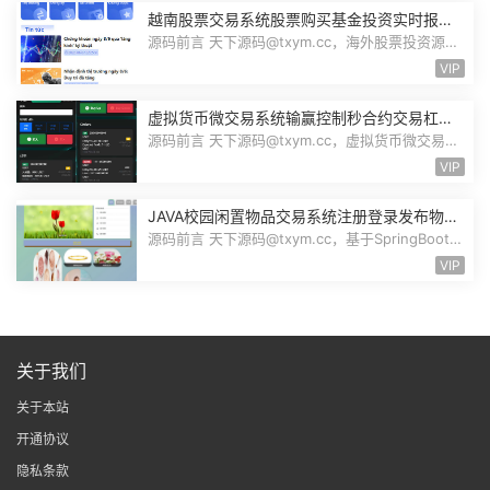
越南股票交易系统股票购买基金投资实时报价
交易信息投资组合海外股票投资PHP源码
源码前言 天下源码@txym.cc，海外股票投资源
码，越南版股票源码，大小97.4M，1个...
VIP
虚拟货币微交易系统输赢控制秒合约交易杠杆
交易现货交易跟单员模式纯英文版源码BitTong
源码前言 天下源码@txym.cc，虚拟货币微交易投
资理财源码，完美K线控制+代理/前端...
VIP
JAVA校园闲置物品交易系统注册登录发布物品
搜索物品物品交易文章资讯商家管理源码
源码前言 天下源码@txym.cc，基于SpringBoot的
校园闲置物品交易系统，大小30.6M，...
VIP
关于我们
关于本站
开通协议
隐私条款