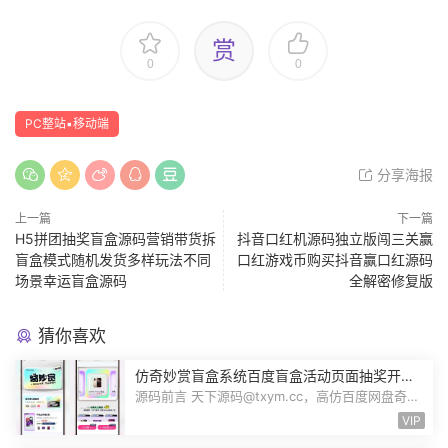
赏
0
0
PC整站▪移动端
分享海报
上一篇
下一篇
H5拼团抽奖盲盒源码营销带货拆
抖音口红机源码独立版闯三关赢
盲盒模式随机发货多样玩法不同
口红游戏币购买抖音赢口红源码
场景幸运盲盒源码
全解密修复版
猜你喜欢
仿奇妙赏盲盒系统百度盲盒活动页面抽奖开盒
奖品展示概率设置无限回调源码潮玩V6
源码前言 天下源码@txym.cc，高仿百度网盘奇妙
赏盲盒源码，Uniapp前端无限回调，...
VIP