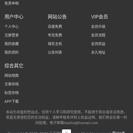
免责申明
用户中心
网站公告
VIP会员
个人中心
百度免费
会员升级
注册登录
夸克免费
会员流程
我的收藏
域名主机
会员权益
我的资料
公告列表
永久地址
综合其它
网站地图
文章存档
标签存档
APP下载
本站为非盈利性站点，仅供个人学习和研究使用，不能用于商业或非法用途，
若是无意侵犯您的合法权益，请邮件联系并附上权益证明，我们将会在第一时
间处理，电子邮箱itsafox@foxmail.com