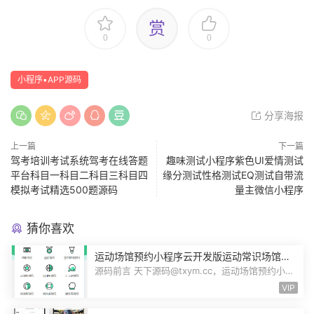
赏
0
0
小程序▪APP源码
分享海报
上一篇
下一篇
驾考培训考试系统驾考在线答题
趣味测试小程序紫色UI爱情测试
平台科目一科目二科目三科目四
缘分测试性格测试EQ测试自带流
模拟考试精选500题源码
量主微信小程序
猜你喜欢
运动场馆预约小程序云开发版运动常识场馆动
态羽毛球健身房乒乓球预约管理预约凭证源码
源码前言 天下源码@txym.cc，运动场馆预约小程
序，自带详细的安装使用手册，大小1...
VIP