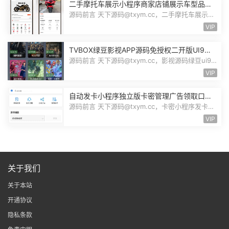
二手摩托车展示小程序商家店铺展示车型品牌
管理摩托车信息发布用户交互联系源码
源码前言 天下源码@txym.cc，二手摩托车展示小
程序源码，自带详细的安装说明，大...
VIP
TVBOX绿豆影视APP源码免授权二开版UI9影
视排行榜TV端手机端完整版源码追剧影视
源码前言 天下源码@txym.cc，影视源码绿豆ui9
二开版3.1.0，自带简单的安装说明，...
VIP
自动发卡小程序独立版卡密管理广告领取口令
领取裂变扩展流量主小程序Custom
源码前言 天下源码@txym.cc，卡密小程序发卡小
程序，口令小程序多功能小程序，自...
VIP
关于我们
关于本站
开通协议
隐私条款