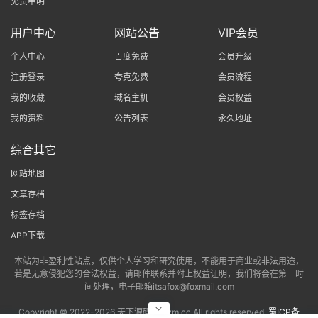
免责申明
用户中心
网站公告
VIP会员
个人中心
百度免费
会员升级
注册登录
夸克免费
会员流程
我的收藏
域名主机
会员权益
我的资料
公告列表
永久地址
综合其它
网站地图
文章存档
标签存档
APP下载
本站为非盈利性站点，仅供个人学习和研究使用，不能用于商业或非法用途，
若是无意侵犯您的合法权益，请邮件联系并附上权益证明，我们将会在第一时
间处理，电子邮箱itsafox@foxmail.com
Copyright © 2022-
2026 天下源码网txym.cc All rights reserved.
蜀ICP备