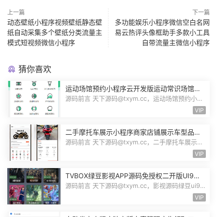
上一篇
下一篇
动态壁纸小程序视频壁纸静态壁
多功能娱乐小程序微信空白名网
纸自动采集多个壁纸分类流量主
易云热评头像框助手多款小工具
模式短视频微信小程序
自带流量主微信小程序
猜你喜欢
运动场馆预约小程序云开发版运动常识场馆动
态羽毛球健身房乒乓球预约管理预约凭证源码
源码前言 天下源码@txym.cc，运动场馆预约小程
序，自带详细的安装使用手册，大小1...
VIP
二手摩托车展示小程序商家店铺展示车型品牌
管理摩托车信息发布用户交互联系源码
源码前言 天下源码@txym.cc，二手摩托车展示小
程序源码，自带详细的安装说明，大...
VIP
TVBOX绿豆影视APP源码免授权二开版UI9影
视排行榜TV端手机端完整版源码追剧影视
源码前言 天下源码@txym.cc，影视源码绿豆ui9
二开版3.1.0，自带简单的安装说明，...
VIP