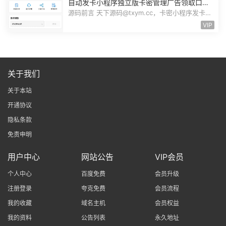
自动发卡小程序独立版卡密管理广告领取口令
领取裂变扩展流量主小程序Custom
源码前言 天下源码@txym.cc，卡密小程序发卡小
程序，口令小程序多功能小程序，自...
VIP
关于我们
关于本站
开通协议
隐私条款
免责申明
用户中心
网站公告
VIP会员
个人中心
百度免费
会员升级
注册登录
夸克免费
会员流程
我的收藏
域名主机
会员权益
我的资料
公告列表
永久地址