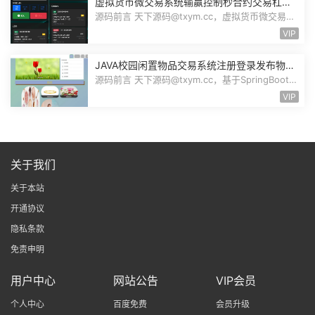
虚拟货币微交易系统输赢控制秒合约交易杠杆
交易现货交易跟单员模式纯英文版源码BitTong
源码前言 天下源码@txym.cc，虚拟货币微交易投
资理财源码，完美K线控制+代理/前端...
VIP
JAVA校园闲置物品交易系统注册登录发布物品
搜索物品物品交易文章资讯商家管理源码
源码前言 天下源码@txym.cc，基于SpringBoot的
校园闲置物品交易系统，大小30.6M，...
VIP
关于我们
关于本站
开通协议
隐私条款
免责申明
用户中心
网站公告
VIP会员
个人中心
百度免费
会员升级