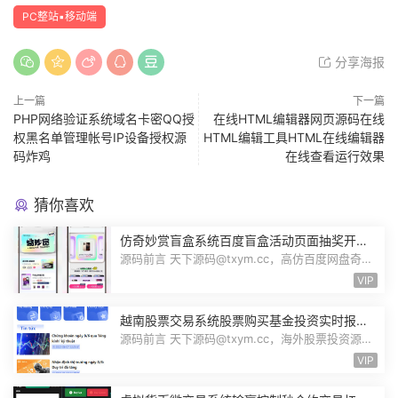
PC整站▪移动端
分享海报
上一篇
下一篇
PHP网络验证系统域名卡密QQ授
在线HTML编辑器网页源码在线
权黑名单管理帐号IP设备授权源
HTML编辑工具HTML在线编辑器
码炸鸡
在线查看运行效果
猜你喜欢
仿奇妙赏盲盒系统百度盲盒活动页面抽奖开盒
奖品展示概率设置无限回调源码潮玩V6
源码前言 天下源码@txym.cc，高仿百度网盘奇妙
赏盲盒源码，Uniapp前端无限回调，...
VIP
越南股票交易系统股票购买基金投资实时报价
交易信息投资组合海外股票投资PHP源码
源码前言 天下源码@txym.cc，海外股票投资源
码，越南版股票源码，大小97.4M，1个...
VIP