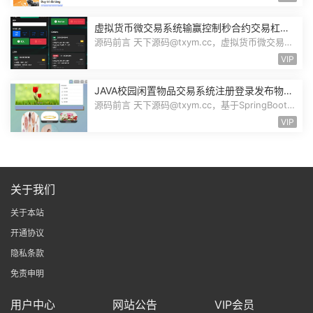
虚拟货币微交易系统输赢控制秒合约交易杠杆
交易现货交易跟单员模式纯英文版源码BitTong
源码前言 天下源码@txym.cc，虚拟货币微交易投
资理财源码，完美K线控制+代理/前端...
VIP
JAVA校园闲置物品交易系统注册登录发布物品
搜索物品物品交易文章资讯商家管理源码
源码前言 天下源码@txym.cc，基于SpringBoot的
校园闲置物品交易系统，大小30.6M，...
VIP
关于我们
关于本站
开通协议
隐私条款
免责申明
用户中心
网站公告
VIP会员