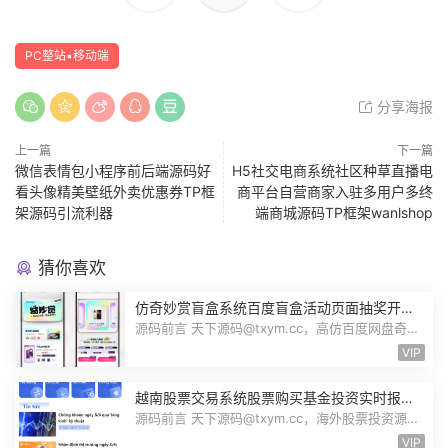
PC整站▪移动端
分享海报
上一篇
下一篇
微信表情包小程序前后端源码好
H5社交电商系统社区种草直播电
看头像精美壁纸外卖优惠券TP框
商平台自营商家入驻多用户多终
架源码引流利器
端商城源码TP框架wanlshop
猜你喜欢
仿奇妙赏盲盒系统百度盲盒活动页面抽奖开盒
奖品展示概率设置无限回调源码潮玩V6
源码前言 天下源码@txym.cc，高仿百度网盘奇妙
赏盲盒源码，Uniapp前端无限回调，...
VIP
越南股票交易系统股票购买基金投资实时报价
交易信息投资组合海外股票投资PHP源码
源码前言 天下源码@txym.cc，海外股票投资源
码，越南版股票源码，大小97.4M，1个...
VIP