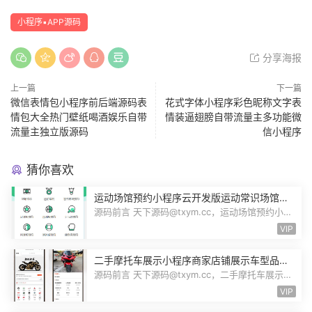
小程序▪APP源码
分享海报
上一篇
下一篇
微信表情包小程序前后端源码表
花式字体小程序彩色昵称文字表
情包大全热门壁纸喝酒娱乐自带
情装逼翅膀自带流量主多功能微
流量主独立版源码
信小程序
猜你喜欢
运动场馆预约小程序云开发版运动常识场馆动
态羽毛球健身房乒乓球预约管理预约凭证源码
源码前言 天下源码@txym.cc，运动场馆预约小程
序，自带详细的安装使用手册，大小1...
VIP
二手摩托车展示小程序商家店铺展示车型品牌
管理摩托车信息发布用户交互联系源码
源码前言 天下源码@txym.cc，二手摩托车展示小
程序源码，自带详细的安装说明，大...
VIP