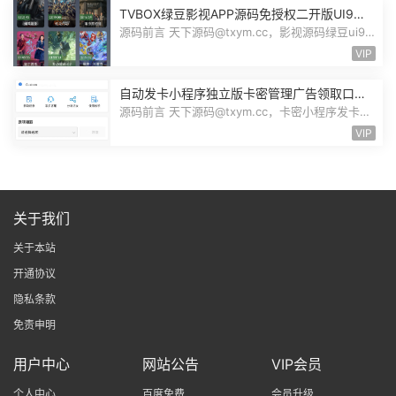
TVBOX绿豆影视APP源码免授权二开版UI9影
视排行榜TV端手机端完整版源码追剧影视
源码前言 天下源码@txym.cc，影视源码绿豆ui9
二开版3.1.0，自带简单的安装说明，...
VIP
自动发卡小程序独立版卡密管理广告领取口令
领取裂变扩展流量主小程序Custom
源码前言 天下源码@txym.cc，卡密小程序发卡小
程序，口令小程序多功能小程序，自...
VIP
关于我们
关于本站
开通协议
隐私条款
免责申明
用户中心
网站公告
VIP会员
个人中心
百度免费
会员升级