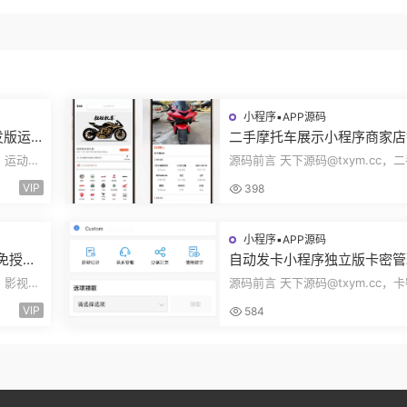
小程序▪APP源码
发版运
二手摩托车展示小程序商家店
身房乒
展示车型品牌管理摩托车信息
c，运动场
源码前言 天下源码@txym.cc，
码
布用户交互联系源码
装使用手
托车展示小程序源码，自带详细的
VIP
398
说明，大...
小程序▪APP源码
码免授权
自动发卡小程序独立版卡密管
端手机
广告领取口令领取裂变扩展流
c，影视源
源码前言 天下源码@txym.cc，
主小程序Custom
简单的安
程序发卡小程序，口令小程序多功
VIP
584
程序，自...