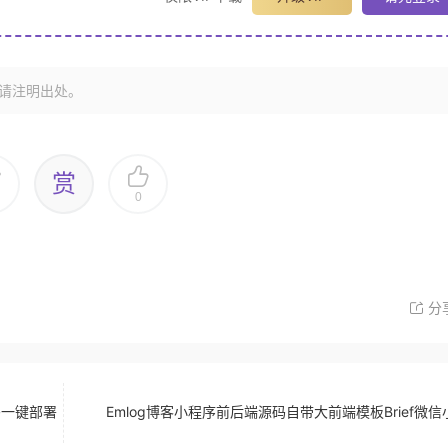
请注明出处。
赏
0
分
码一键部署
Emlog博客小程序前后端源码自带大前端模板Brief微