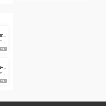
铺
发
二手摩
安装
VIP
理
量
卡密小
能小
VIP