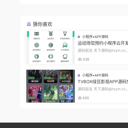
猜你喜欢
小程序▪APP源码
运动场馆预约小程序云开
动常识场馆动态羽毛球健
源码前言 天下源码@txym.c
乓球预约管理预约凭证源
馆预约小程序，自带详细的安
336
册，大小1...
小程序▪APP源码
TVBOX绿豆影视APP源
二开版UI9影视排行榜TV
源码前言 天下源码@txym.c
端完整版源码追剧影视
码绿豆ui9二开版3.1.0，自带
420
装说明，...