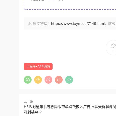
原文链接：
https://www.txym.cc/7149.html
，转载
0
小程序▪APP源码
上一篇
H5即时通讯系统极简版带单赚钱嵌入广告IM聊天群聊源
可封装APP