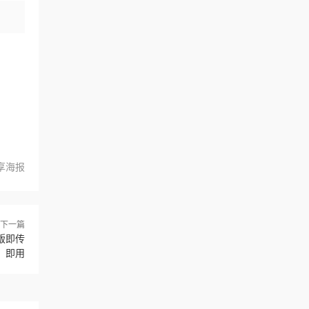
享海报
下一篇
版即传
即用