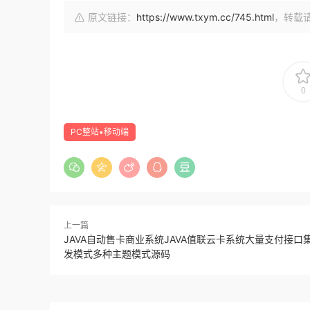
原文链接：
https://www.txym.cc/745.html
，转载
0
PC整站▪移动端
上一篇
JAVA自动售卡商业系统JAVA值联云卡系统大量支付接口
发模式多种主题模式源码