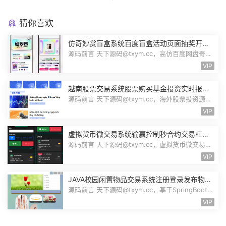
猜你喜欢
仿奇妙赏盲盒系统百度盲盒活动页面抽奖开盒
奖品展示概率设置无限回调源码潮玩V6
源码前言 天下源码@txym.cc，高仿百度网盘奇妙
赏盲盒源码，Uniapp前端无限回调，...
VIP
越南股票交易系统股票购买基金投资实时报价
交易信息投资组合海外股票投资PHP源码
源码前言 天下源码@txym.cc，海外股票投资源
码，越南版股票源码，大小97.4M，1个...
VIP
虚拟货币微交易系统输赢控制秒合约交易杠杆
交易现货交易跟单员模式纯英文版源码BitTong
源码前言 天下源码@txym.cc，虚拟货币微交易投
资理财源码，完美K线控制+代理/前端...
VIP
JAVA校园闲置物品交易系统注册登录发布物品
搜索物品物品交易文章资讯商家管理源码
源码前言 天下源码@txym.cc，基于SpringBoot的
校园闲置物品交易系统，大小30.6M，...
VIP