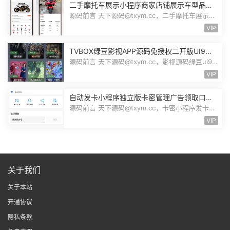
二手摩托车展示小程序商家店铺展示车型品牌
管理摩托车信息发布用户交互联系源码
源码前言 天下源码@txym.cc，二手摩托车展示小
程序源码，自带详细的安装说明，大...
VIP
TVBOX绿豆影视APP源码免授权二开版UI9影
视排行榜TV端手机端完整版源码追剧影视
源码前言 天下源码@txym.cc，影视源码绿豆ui9
二开版3.1.0，自带简单的安装说明，...
VIP
自动发卡小程序独立版卡密管理广告领取口令
领取裂变扩展流量主小程序Custom
源码前言 天下源码@txym.cc，卡密小程序发卡小
程序，口令小程序多功能小程序，自...
VIP
关于我们
关于本站
开通协议
隐私条款