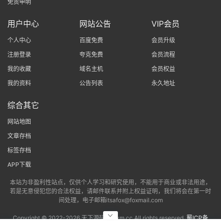
免责申明
用户中心
网站公告
VIP会员
个人中心
百度免费
会员升级
注册登录
夸克免费
会员流程
我的收藏
域名主机
会员权益
我的资料
公告列表
永久地址
综合其它
网站地图
文章存档
标签存档
APP下载
本站为非盈利性站点，仅供个人学习和研究使用，不能用于商业或非法用途，
若是无意侵犯您的合法权益，请邮件联系并附上权益证明，我们将会在第一时
间处理，电子邮箱itsafox@foxmail.com
Copyright © 2022-
2026 天下源码网txym.cc All rights reserved.
蜀ICP备