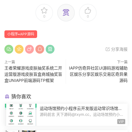
赏
0
0
小程序▪APP源码
分享海报
上一篇
下一篇
王者荣耀游戏皮肤抽奖系统二开
IAPP仿奇异社区UI源码游戏辅助
运营版游戏皮肤盲盒商城抽奖盲
区娱乐分享区娱乐交易区奇异果
盒UNIAPP前端源码TP框架
源码
猜你喜欢
运动场馆预约小程序云开发版运动常识场馆动
态羽毛球健身房乒乓球预约管理预约凭证源码
源码前言 天下源码@txym.cc，运动场馆预约小程
序，自带详细的安装使用手册，大小1...
VIP