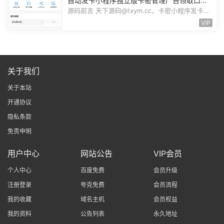
自动发卡小程序独立版卡密管理广告领取口令
领取裂变扩展流量主小程序Custom
源码前言 天下源码@txym.cc，卡密小程序发卡小
程序，口令小程序多功能小程序，自...
VIP
关于我们
关于本站
开通协议
隐私条款
免责申明
用户中心
网站公告
VIP会员
个人中心
百度免费
会员升级
注册登录
夸克免费
会员流程
我的收藏
域名主机
会员权益
我的资料
公告列表
永久地址