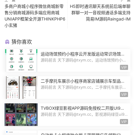
上一篇
下一篇
多商户商城小程序微信商城新零
H5即时通讯聊天系统前后端单聊
售分销商城源码多端应用商城
群聊一对一音视频通话多端支持
UNIAPP框架全开源THINKPHP6
简易IM源码Raingad-IM
小玄猪
猜你喜欢
运动场馆预约小程序云开发版运动常识场馆动
态羽毛球健身房乒乓球预约管理预约凭证源码
源码前言 天下源码@txym.cc，运动场馆预约小程
序，自带详细的安装使用手册，大小1...
VIP
二手摩托车展示小程序商家店铺展示车型品牌
管理摩托车信息发布用户交互联系源码
源码前言 天下源码@txym.cc，二手摩托车展示小
程序源码，自带详细的安装说明，大...
VIP
TVBOX绿豆影视APP源码免授权二开版UI9影
视排行榜TV端手机端完整版源码追剧影视
源码前言 天下源码@txym.cc，影视源码绿豆ui9
二开版3.1.0，自带简单的安装说明，...
VIP