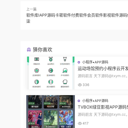
上一篇
软件库IAPP源码卡密软件付费软件会员软件影视软件源
柒
猜你喜欢
小程序▪APP源码
运动场馆预约小程序云开
动常识场馆动态羽毛球健
源码前言 天下源码@txym.c
乓球预约管理预约凭证源
馆预约小程序，自带详细的安
336
册，大小1...
小程序▪APP源码
TVBOX绿豆影视APP源
二开版UI9影视排行榜TV
源码前言 天下源码@txym.c
端完整版源码追剧影视
码绿豆ui9二开版3.1.0，自带
417
装说明，...