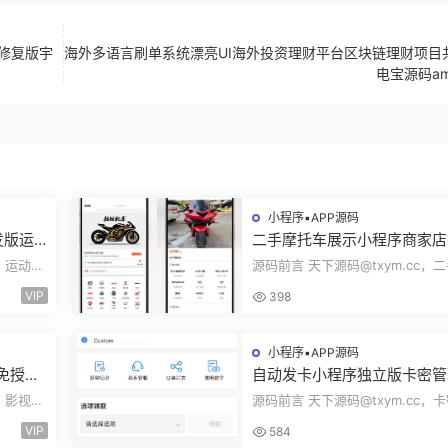
码修复版宇
海外多语言刷单系统漂亮UI海外投资理财平台区块链理财项目
电宝源码am
小程序▪APP源码
发版运
二手摩托车展示小程序商家店
身房乒
展示车型品牌管理摩托车信息
c，运动场
源码前言 天下源码@txym.cc，
码
布用户交互联系源码
装使用手
托车展示小程序源码，自带详细的
VIP
398
说明，大...
小程序▪APP源码
码免授权
自动发卡小程序独立版卡密管
端手机
广告领取口令领取裂变扩展流
c，影视源
源码前言 天下源码@txym.cc，
主小程序Custom
简单的安
程序发卡小程序，口令小程序多功
VIP
584
程序，自...