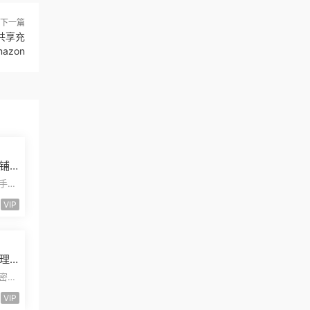
下一篇
共享充
azon
铺
发
二手摩
安装
VIP
理
量
卡密小
能小
VIP