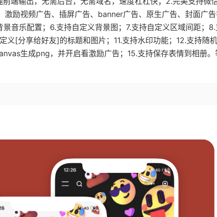
纯前端输出，无需后台，无需域名，速度杠杠快；2.完美支持微
：激励视频广告、插屏广告、banner广告、原生广告、封面广
背景音乐配置；6.支持自定义背景图；7.支持自定义区域间距；8
定义[分享给好友]的标题和图片；11.支持水印功能；12.支持随
anvas生成png，并开启看激励广告；15.支持保存表情到相册。