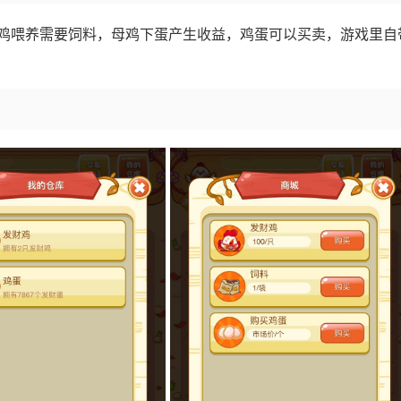
鸡喂养需要饲料，母鸡下蛋产生收益，鸡蛋可以买卖，游戏里自