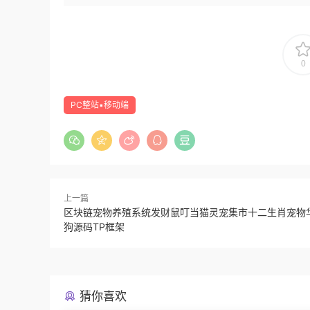
0
PC整站▪移动端
上一篇
区块链宠物养殖系统发财鼠叮当猫灵宠集市十二生肖宠物
狗源码TP框架
猜你喜欢