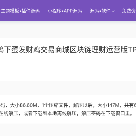
主题模板▪插件源码
小程序▪APP源码
源码▪软件
免费资
鸡下蛋发财鸡交易商城区块链理财运营版T
大小86.60M，1个压缩文件，解压以后，大小147M，共有6
在线解压，或者下载到本地离线解压，解压密码在下载窗口里。