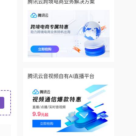
腾讯云跨境电商业务解决方案
腾讯云音视频自有AI直播平台