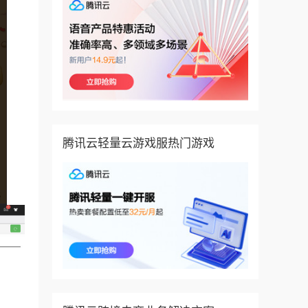
腾讯云轻量云游戏服热门游戏