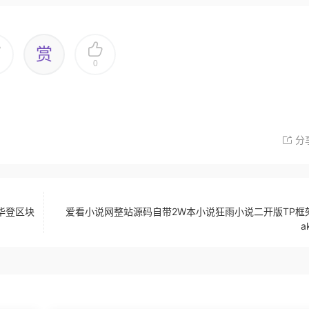
赏
0
分
华登区块
爱看小说网整站源码自带2W本小说狂雨小说二开版TP框
a