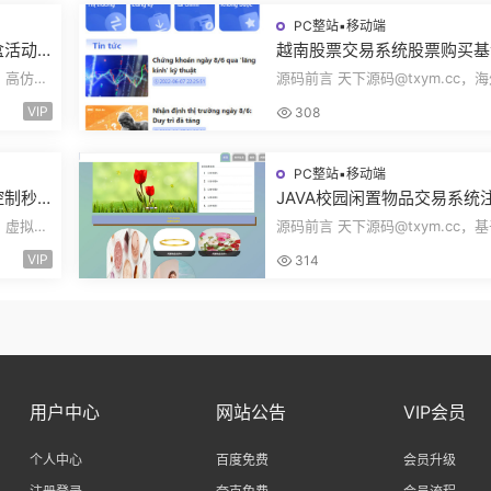
PC整站▪移动端
盒活动
越南股票交易系统股票购买基
率设置
投资实时报价交易信息投资组
c，高仿百
源码前言 天下源码@txym.cc，
海外股票投资PHP源码
pp前端
票投资源码，越南版股票源码，大
VIP
308
97.4M，1个...
PC整站▪移动端
控制秒
JAVA校园闲置物品交易系统
易跟单
登录发布物品搜索物品物品交
c，虚拟货
源码前言 天下源码@txym.cc，
ng
文章资讯商家管理源码
K线控制
SpringBoot的校园闲置物品交易
VIP
314
统，大小30.6M，...
用户中心
网站公告
VIP会员
个人中心
百度免费
会员升级