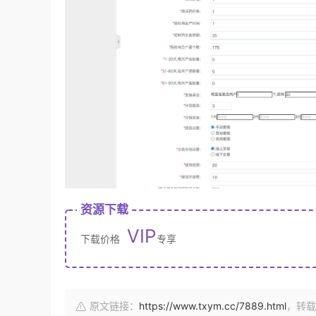
资源下载
VIP
下载价格
专享
原文链接：
https://www.txym.cc/7889.html
，转载