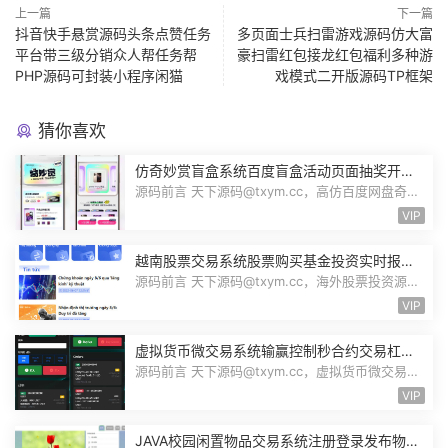
上一篇
下一篇
抖音快手悬赏源码头条点赞任务
多页面士兵扫雷游戏源码仿大富
平台带三级分销众人帮任务帮
豪扫雷红包接龙红包福利多种游
PHP源码可封装小程序闲猫
戏模式二开版源码TP框架
猜你喜欢
仿奇妙赏盲盒系统百度盲盒活动页面抽奖开盒
奖品展示概率设置无限回调源码潮玩V6
源码前言 天下源码@txym.cc，高仿百度网盘奇妙
赏盲盒源码，Uniapp前端无限回调，...
VIP
越南股票交易系统股票购买基金投资实时报价
交易信息投资组合海外股票投资PHP源码
源码前言 天下源码@txym.cc，海外股票投资源
码，越南版股票源码，大小97.4M，1个...
VIP
虚拟货币微交易系统输赢控制秒合约交易杠杆
交易现货交易跟单员模式纯英文版源码BitTong
源码前言 天下源码@txym.cc，虚拟货币微交易投
资理财源码，完美K线控制+代理/前端...
VIP
JAVA校园闲置物品交易系统注册登录发布物品