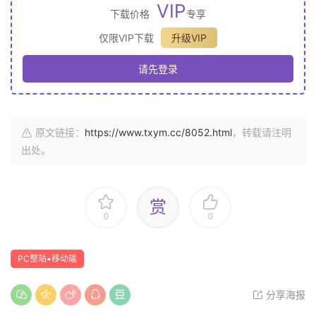
VIP
下载价格
专享
仅限VIP下载
升级VIP
请先登录
原文链接：
https://www.txym.cc/8052.html
，转载请注明
出处。
赏
0
0
PC整站▪移动端
分享海报