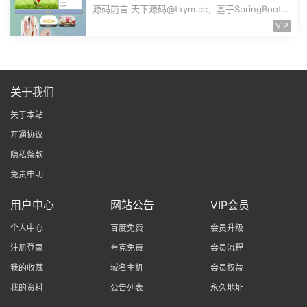
搜索物品物品交易文章资讯商家管理源码
源码前言 天下源码@txym.cc，基于SpringBoot的
校园闲置物品交易系统，大小30.6M，...
VIP
关于我们
关于本站
开通协议
隐私条款
免责申明
用户中心
网站公告
VIP会员
个人中心
百度免费
会员升级
注册登录
夸克免费
会员流程
我的收藏
域名主机
会员权益
我的资料
公告列表
永久地址