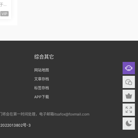
易
基于
系
VIP
综合其它
网站地图
文章存档
标签存档
APP下载
间处理，电子邮箱itsafox@foxmail.com
2022013802号-3