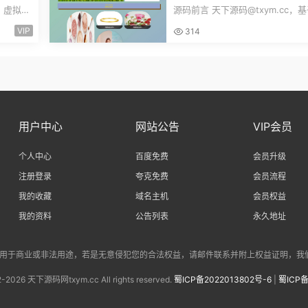
易跟单
登录发布物品搜索物品物品交
c，虚拟货
源码前言 天下源码@txym.cc，
ng
文章资讯商家管理源码
K线控制
SpringBoot的校园闲置物品交易
VIP
314
统，大小30.6M，...
用户中心
网站公告
VIP会员
个人中心
百度免费
会员升级
注册登录
夸克免费
会员流程
我的收藏
域名主机
会员权益
我的资料
公告列表
永久地址
商业或非法用途，若是无意侵犯您的合法权益，请邮件联系并附上权益证明，我们将会在第一时
2-
2026 天下源码网txym.cc All rights reserved.
蜀ICP备2022013802号-6
|
蜀ICP备