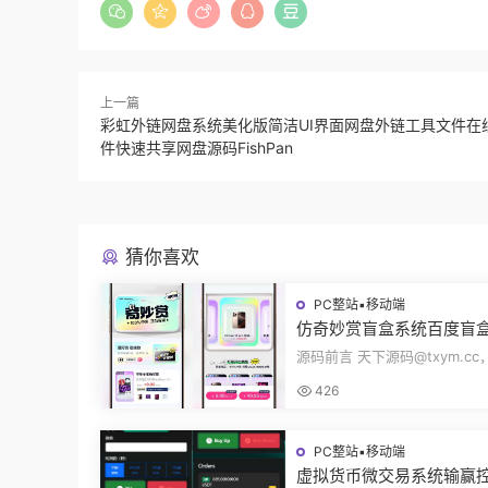
上一篇
彩虹外链网盘系统美化版简洁UI界面网盘外链工具文件在
件快速共享网盘源码FishPan
猜你喜欢
PC整站▪移动端
仿奇妙赏盲盒系统百度盲
页面抽奖开盒奖品展示概
源码前言 天下源码@txym.c
无限回调源码潮玩V6
度网盘奇妙赏盲盒源码，Unia
426
无限回调，...
PC整站▪移动端
虚拟货币微交易系统输赢