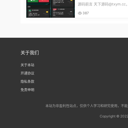
合约交易杠杆交易现货交
源码前言 天下源码@txym.c
员模式纯英文版源码BitTo
币微交易投资理财源码，完美
387
+代理/前端...
关于我们
关于本站
开通协议
隐私条款
免责申明
本站为非盈利性站点，仅供个人学习和研究使用，不能用于
Copyright © 202