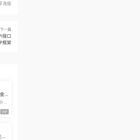
享海报
下一篇
I接口
P框架
金
合
海外股
小
VIP
注册