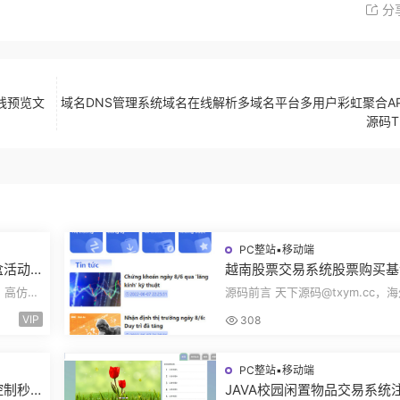
分
线预览文
域名DNS管理系统域名在线解析多域名平台多用户彩虹聚合AP
源码T
PC整站▪移动端
盒活动
越南股票交易系统股票购买基
率设置
投资实时报价交易信息投资组
c，高仿百
源码前言 天下源码@txym.cc，
海外股票投资PHP源码
pp前端
票投资源码，越南版股票源码，大
VIP
308
97.4M，1个...
PC整站▪移动端
控制秒
JAVA校园闲置物品交易系统