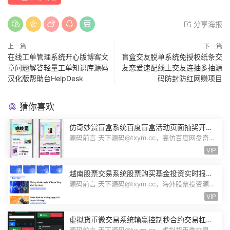
分享海报
上一篇
下一篇
在线工单管理系统开心版博客文
盲盒交友脱单系统免授权纸条交
章问题解答轻量工单知识库源码
友恋爱速配线上交友连抽多抽源
汉化版帮助台HelpDesk
码防封防红网赚项目
猜你喜欢
仿奇妙赏盲盒系统百度盲盒活动页面抽奖开盒
奖品展示概率设置无限回调源码潮玩V6
源码前言 天下源码@txym.cc，高仿百度网盘奇妙
赏盲盒源码，Uniapp前端无限回调，...
VIP
越南股票交易系统股票购买基金投资实时报价
交易信息投资组合海外股票投资PHP源码
源码前言 天下源码@txym.cc，海外股票投资源
码，越南版股票源码，大小97.4M，1个...
VIP
虚拟货币微交易系统输赢控制秒合约交易杠杆
交易现货交易跟单员模式纯英文版源码BitTong
源码前言 天下源码@txym.cc，虚拟货币微交易投