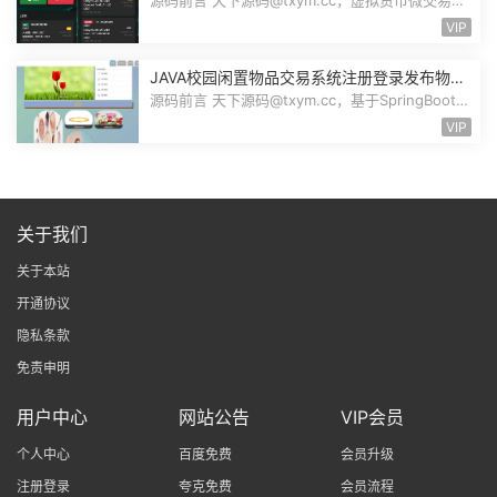
资理财源码，完美K线控制+代理/前端...
VIP
JAVA校园闲置物品交易系统注册登录发布物品
搜索物品物品交易文章资讯商家管理源码
源码前言 天下源码@txym.cc，基于SpringBoot的
校园闲置物品交易系统，大小30.6M，...
VIP
关于我们
关于本站
开通协议
隐私条款
免责申明
用户中心
网站公告
VIP会员
个人中心
百度免费
会员升级
注册登录
夸克免费
会员流程