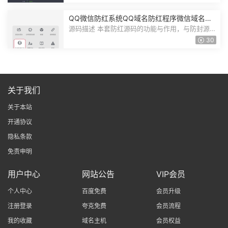
QQ微信防红系统QQ域名防红程序微信域名防
红源码隐性链接在浏览器打开
源码描述 本套防红源码的功能与作用，与防封源码
是完全相同的，域名若是在QQ微信...
30
关于我们
关于本站
开通协议
隐私条款
免责申明
用户中心
网站公告
VIP会员
个人中心
百度免费
会员升级
注册登录
夸克免费
会员流程
我的收藏
域名主机
会员权益