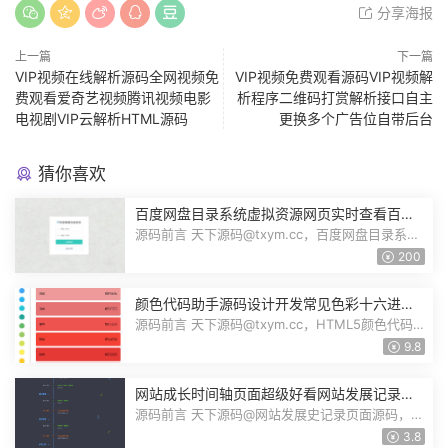
分享海报
上一篇
下一篇
VIP视频在线解析源码全网视频免
VIP视频免费观看源码VIP视频解
费观看爱奇艺视频腾讯视频电影
析程序二维码打赏解析接口自主
电视剧VIP云解析HTML源码
更换多个广告位自带后台
猜你喜欢
百度网盘目录系统虚拟资源网页实时查看百度
网盘资源展示源码多用户多网盘运营版
源码前言 天下源码@txym.cc，百度网盘目录系
统，自带详细的安装说明，大小3.89M，...
200
颜色代码助手源码设计开发常见色彩十六进制
代码RGB颜色值HEX格式HTML5源码
源码前言 天下源码@txym.cc，HTML5颜色代码
选取器源码，大小29.6K，1个压缩文件，...
9.8
网站成长时间轴页面超级好看网站发展记录页
心情动态发布页HTML源码
源码前言 天下源码@网站发展史记录页面源码，大
小30.2K，1个压缩文件，解压以后，...
3.8