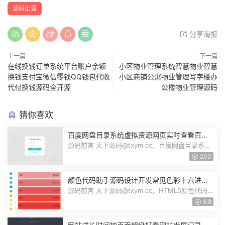
源码出售
分享海报
上一篇
下一篇
在线换钱订单系统平台账户余额
小区物业管理系统智慧物业智慧
换钱支付宝微信零钱QQ钱包代收
小区商铺公寓物业管理写字楼办
代付换钱源码全开源
公楼物业管理源码
猜你喜欢
百度网盘目录系统虚拟资源网页实时查看百度
网盘资源展示源码多用户多网盘运营版
源码前言 天下源码@txym.cc，百度网盘目录系
统，自带详细的安装说明，大小3.89M，...
200
颜色代码助手源码设计开发常见色彩十六进制
代码RGB颜色值HEX格式HTML5源码
源码前言 天下源码@txym.cc，HTML5颜色代码
选取器源码，大小29.6K，1个压缩文件，...
9.8