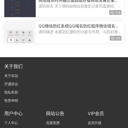
网站成长时间轴页面超级好看网站发展记录页
心情动态发布页HTML源码
源码前言 天下源码@网站发展史记录页面源码，大
小30.2K，1个压缩文件，解压以后，...
3.8
QQ微信防红系统QQ域名防红程序微信域名防
红源码隐性链接在浏览器打开
源码描述 本套防红源码的功能与作用，与防封源码
是完全相同的，域名若是在QQ微信...
30
关于我们
关于本站
开通协议
隐私条款
免责申明
用户中心
网站公告
VIP会员
个人中心
百度免费
会员升级