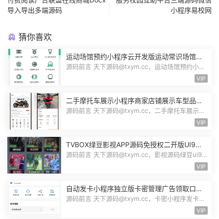
导入导出多端源码
小程序易校网
猜你喜欢
运动场馆预约小程序云开发版运动常识场馆动
态羽毛球健身房乒乓球预约管理预约凭证源码
源码前言 天下源码@txym.cc，运动场馆预约小程
序，自带详细的安装使用手册，大小1...
VIP
二手摩托车展示小程序商家店铺展示车型品牌
管理摩托车信息发布用户交互联系源码
源码前言 天下源码@txym.cc，二手摩托车展示小
程序源码，自带详细的安装说明，大...
VIP
TVBOX绿豆影视APP源码免授权二开版UI9影
视排行榜TV端手机端完整版源码追剧影视
源码前言 天下源码@txym.cc，影视源码绿豆ui9
二开版3.1.0，自带简单的安装说明，...
VIP
自动发卡小程序独立版卡密管理广告领取口令
领取裂变扩展流量主小程序Custom
源码前言 天下源码@txym.cc，卡密小程序发卡小
程序，口令小程序多功能小程序，自...
VIP