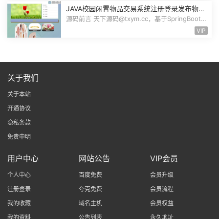
JAVA校园闲置物品交易系统注册登录发布物品
搜索物品物品交易文章资讯商家管理源码
源码前言 天下源码@txym.cc，基于SpringBoot的
校园闲置物品交易系统，大小30.6M，...
VIP
关于我们
关于本站
开通协议
隐私条款
免责申明
用户中心
网站公告
VIP会员
个人中心
百度免费
会员升级
注册登录
夸克免费
会员流程
我的收藏
域名主机
会员权益
我的资料
公告列表
永久地址