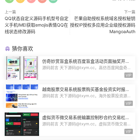
上一篇
下一篇
QQ状态自定义源码手机型号自定
芒果自助授权系统域名授权秘钥
义手机IMEI获取emojis表情QQ在
授权IP授权多应用企业级授权源码
线状态修改源码
MangoaAuth
猜你喜欢
仿奇妙赏盲盒系统百度盲盒活动页面抽奖开盒
奖品展示概率设置无限回调源码潮玩V6
源码前言 天下源码@txym.cc，高仿百度网盘奇妙
赏盲盒源码，Uniapp前端无限回调，...
VIP
越南股票交易系统股票购买基金投资实时报价
交易信息投资组合海外股票投资PHP源码
源码前言 天下源码@txym.cc，海外股票投资源
码，越南版股票源码，大小97.4M，1个...
VIP
虚拟货币微交易系统输赢控制秒合约交易杠杆
交易现货交易跟单员模式纯英文版源码BitTong
源码前言 天下源码@txym.cc，虚拟货币微交易投
资理财源码，完美K线控制+代理/前端...
VIP