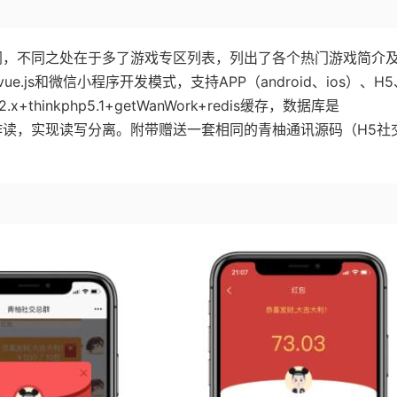
相同，不同之处在于多了游戏专区列表，列出了各个热门游戏简介
ue.js和微信小程序开发模式，支持APP（android、ios）、H
hinkphp5.1+getWanWork+redis缓存，数据库是
godb用作读，实现读写分离。附带赠送一套相同的青柚通讯源码（H5社